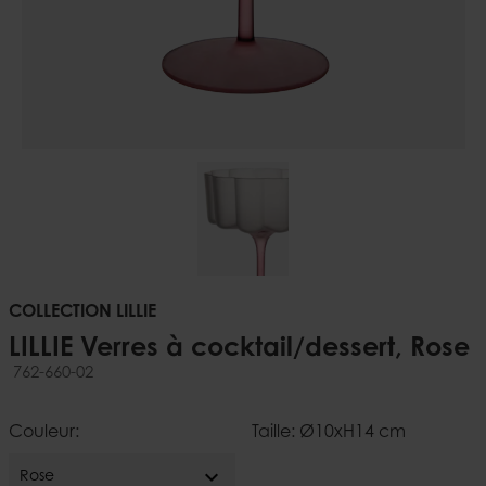
COLLECTION LILLIE
LILLIE Verres à cocktail/dessert, Rose
762-660-02
Couleur:
Taille: Ø10xH14 cm
expand_more
Rose