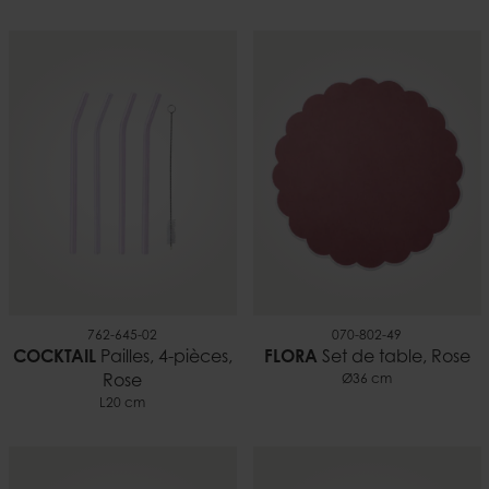
Verre
14 cm
EAN
Lester
7332793204420
0,17 kg
762-645-02
070-802-49
COCKTAIL
Pailles, 4-pièces,
FLORA
Set de table, Rose
Rose
Ø36 cm
L20 cm