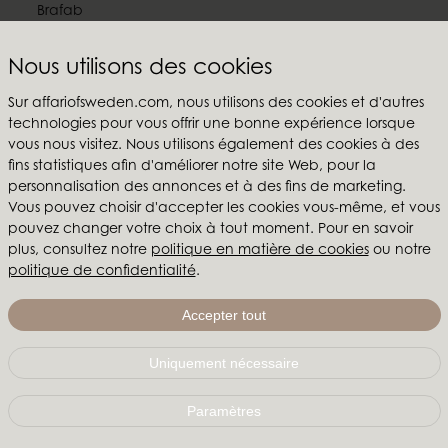
Brafab
Conform
Furninova
Nous utilisons des cookies
MTI
Sur affariofsweden.com, nous utilisons des cookies et d'autres
technologies pour vous offrir une bonne expérience lorsque
Suivez-nous
vous nous visitez. Nous utilisons également des cookies à des
fins statistiques afin d'améliorer notre site Web, pour la
personnalisation des annonces et à des fins de marketing.
Vous pouvez choisir d'accepter les cookies vous-même, et vous
pouvez changer votre choix à tout moment. Pour en savoir
Affari of Sweden
plus, consultez notre
politique en matière de cookies
ou notre
politique de confidentialité
.
Qui sommes-nous?
Inspiration
Accepter tout
Salons & showroom
Uniquement nécessaire
Affari of Sweden | Hallarydsvägen 56A | 285 39 Markaryd
| SUÈDE |
+46 479 155 55
|
info@affariofsweden.com
Paramètres
© Copyright 2021 Affari of Sweden AB