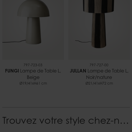
797-723-03
797-727-00
FUNGI
Lampe de Table L,
JULLAN
Lampe de Table L,
Beige
Noir/nature
Ø19/41xH61 cm
Ø21/41xH72 cm
Trouvez votre style chez-nous