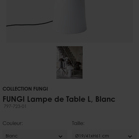
COLLECTION FUNGI
FUNGI Lampe de Table L, Blanc
797-723-01
Couleur:
Taille:
expand_more
expand_more
Blanc
Ø19/41xH61 cm