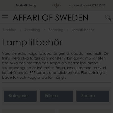
Produktkatalog
Kundservice
+46 479 155 55
Startsida
Inredning
Belysning
Lamptillbehör
Lamptillbehör
Våra lite extra lyxiga takupphängen är klädda med textil. De
finns i flera olika färger och mönster vilket gör valmöjligheten
stor. Mixa och matcha och skapa din personliga lampa!
Takupphängena är två meter långa, levereras med en svart
lamphållare för E27 sockel, utan stickkontakt. Elanslutning till
både tak och vägg är därför möjligt.
Kategorier
Filtrera
Sortera