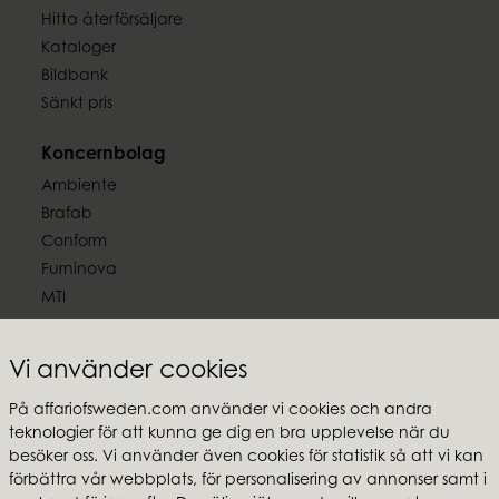
Hitta återförsäljare
Kataloger
Bildbank
Sänkt pris
Koncernbolag
Ambiente
Brafab
Conform
Furninova
MTI
Följ oss
Vi använder cookies
På affariofsweden.com använder vi cookies och andra
teknologier för att kunna ge dig en bra upplevelse när du
besöker oss. Vi använder även cookies för statistik så att vi kan
Affari of Sweden
förbättra vår webbplats, för personalisering av annonser samt i