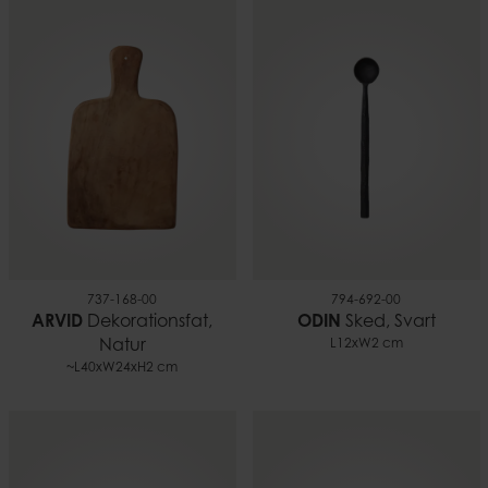
737-168-00
794-692-00
ARVID
Dekorationsfat,
ODIN
Sked, Svart
Natur
L12xW2 cm
~L40xW24xH2 cm