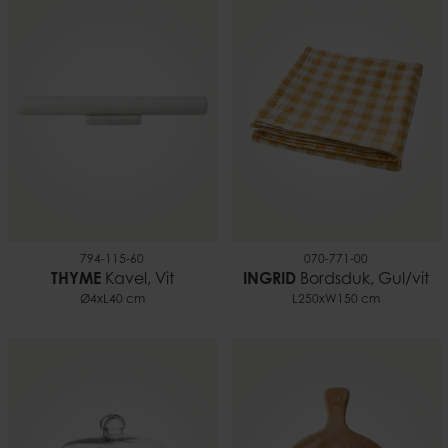
794-115-60
070-771-00
THYME
Kavel, Vit
INGRID
Bordsduk, Gul/vit
Ø4xL40 cm
L250xW150 cm