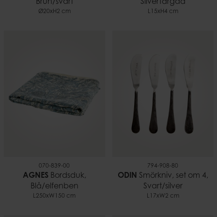
Brun/svart
Silverfärgad
Ø20xH2 cm
L15xH4 cm
070-839-00
794-908-80
AGNES
Bordsduk,
ODIN
Smörkniv, set om 4,
Blå/elfenben
Svart/silver
L250xW150 cm
L17xW2 cm