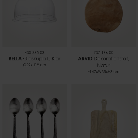
430-385-03
737-166-00
BELLA
Glaskupa L, Klar
ARVID
Dekorationsfat,
Ø29xH19 cm
Natur
~L47xW35xH3 cm