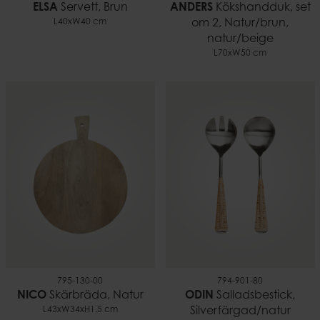
ELSA
Servett, Brun
ANDERS
Kökshandduk, set
L40xW40 cm
om 2, Natur/brun,
natur/beige
L70xW50 cm
795-130-00
794-901-80
NICO
Skärbräda, Natur
ODIN
Salladsbestick,
L43xW34xH1.5 cm
Silverfärgad/natur