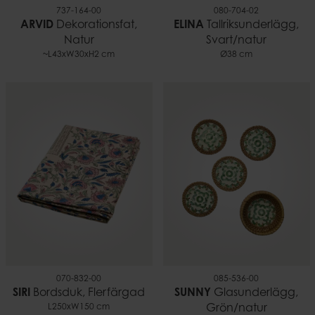
737-164-00
080-704-02
ARVID
Dekorationsfat,
ELINA
Tallriksunderlägg,
Natur
Svart/natur
~L43xW30xH2 cm
Ø38 cm
070-832-00
085-536-00
SIRI
Bordsduk, Flerfärgad
SUNNY
Glasunderlägg,
L250xW150 cm
Grön/natur