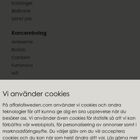
Kataloger
Bildbank
Sänkt pris
Koncernbolag
Ambiente
Brafab
Conform
Furninova
MTI
Följ oss
Vi använder cookies
På affariofsweden.com använder vi cookies och andra
teknologier för att kunna ge dig en bra upplevelse när du
besöker oss. Vi använder även cookies för statistik så att vi kan
Affari of Sweden
förbättra vår webbplats, för personalisering av annonser samt i
marknadsföringssyfte. Du väljer själv om du vill acceptera
Om oss
cookies och du kan när som helst ändra ditt val. Läs gärna mer