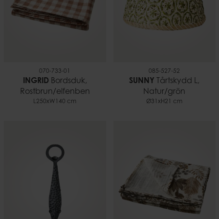
070-733-01
085-527-52
INGRID
Bordsduk,
SUNNY
Tårtskydd L,
Rostbrun/elfenben
Natur/grön
L250xW140 cm
Ø31xH21 cm