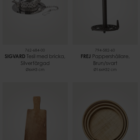
762-684-00
794-582-60
SIGVARD
Tesil med bricka,
FREJ
Pappershållare,
Silverfärgad
Brun/svart
Ø6xH3 cm
Ø16xH32 cm