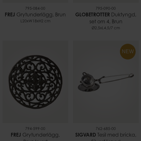
795-084-00
795-090-00
FREJ
Grytunderlägg, Brun
GLOBETROTTER
Duktyngd,
L20xW18xH2 cm
set om 4, Brun
Ø2,5xL4,5/7 cm
NEW
794-599-00
762-685-00
FREJ
Grytunderlägg,
SIGVARD
Tesil med bricka,