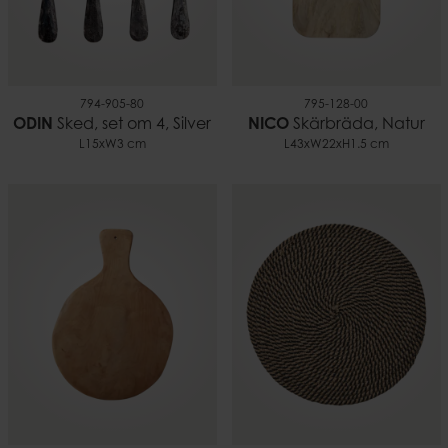
794-905-80
795-128-00
ODIN
Sked, set om 4, Silver
NICO
Skärbräda, Natur
L15xW3 cm
L43xW22xH1.5 cm