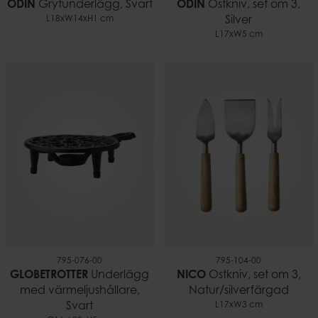
ODIN
Grytunderlägg, Svart
ODIN
Ostkniv, set om 3,
L18xW14xH1 cm
Silver
L17xW5 cm
795-076-00
795-104-00
GLOBETROTTER
Underlägg
NICO
Ostkniv, set om 3,
med värmeljushållare,
Natur/silverfärgad
Svart
L17xW3 cm