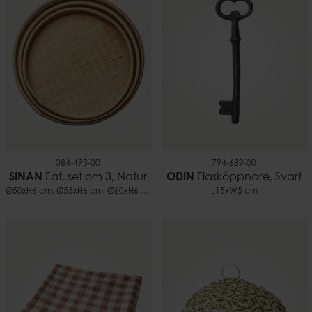
084-493-00
794-689-00
SINAN
Fat, set om 3, Natur
ODIN
Flasköppnare, Svart
Ø50xH6 cm, Ø55xH6 cm, Ø60xH6 cm
L15xW5 cm