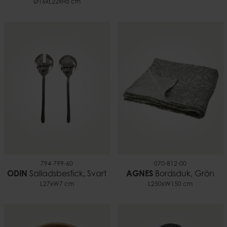
Ø16xL22xH5 cm
794-799-60
070-812-00
ODIN
Salladsbestick, Svart
AGNES
Bordsduk, Grön
L27xW7 cm
L250xW150 cm