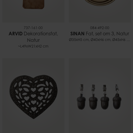
737-161-00
084-492-00
ARVID
Dekorationsfat,
SINAN
Fat, set om 3, Natur
Natur
Ø35xH5 cm, Ø40xH6 cm, Ø45xH6 cm
~L49xW21xH2 cm