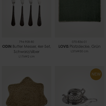
794-908-80
070-836-01
ODIN
Butter Messer, 4er-Set,
LOVIS
Platzdecke, Grün
Schwarz/silber
L37xW50 cm
L17xW2 cm
NEW