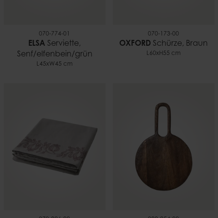
070-774-01
070-173-00
ELSA
Serviette,
OXFORD
Schürze, Braun
Senf/elfenbein/grün
L60xH55 cm
L45xW45 cm