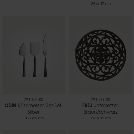
Ø14xH7 cm
794-904-80
794-599-00
ODIN
Käsemesser, 3er-Set,
FREJ
Untersetzer,
Silber
Braun/schwarz
L17xW5 cm
Ø20xH2 cm