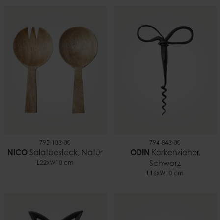
795-103-00
794-843-00
NICO
Salatbesteck, Natur
ODIN
Korkenzieher,
L22xW10 cm
Schwarz
L16xW10 cm