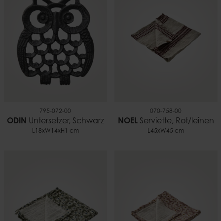
795-072-00
070-758-00
ODIN
Untersetzer, Schwarz
NOEL
Serviette, Rot/leinen
L18xW14xH1 cm
L45xW45 cm