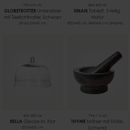
795-076-00
084-492-00
GLOBETROTTER
Untersetzer
SINAN
Tablett, 3-teilig,
mit Teelichthalter, Schwarz
Natur
Ø16xL22xH5 cm
Ø35xH5 cm, Ø40xH6 cm, Ø45xH6 cm
430-385-04
794-113-60
BELLA
Glocke M, Klar
THYME
Mörser mit Stöße,
Ø25xH20 cm
Schwarz