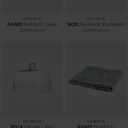
070-812-00
070-756-00
AGNES
Tischtuch, Grün
NOEL
Tischtuch, Rot/leinen
L250xW150 cm
L250xW140 cm
430-385-03
070-839-00
BELLA
Glocke L, Klar
AGNES
Tischtuch,