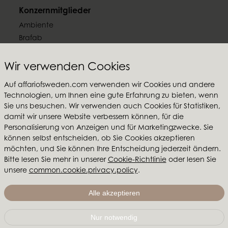
Konzernmitglieder
Ambiente
Brafab
Conform
Furninova
Wir verwenden Cookies
MTI
Auf affariofsweden.com verwenden wir Cookies und andere
Technologien, um Ihnen eine gute Erfahrung zu bieten, wenn
Folgen Sie uns
Sie uns besuchen. Wir verwenden auch Cookies für Statistiken,
damit wir unsere Website verbessern können, für die
Personalisierung von Anzeigen und für Marketingzwecke. Sie
können selbst entscheiden, ob Sie Cookies akzeptieren
möchten, und Sie können Ihre Entscheidung jederzeit ändern.
Affari of Sweden
Bitte lesen Sie mehr in unserer
Cookie-Richtlinie
oder lesen Sie
unsere
common.cookie.privacy.policy
.
Über uns
Inspiration
Alle akzeptieren
Messen & Ausstellungsraum
Nur notwendig
Affari of Sweden | Hallarydsvägen 56A | 285 39 Markaryd