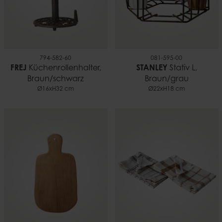
794-582-60
081-595-00
FREJ
Küchenrollenhalter,
STANLEY
Stativ L,
Braun/schwarz
Braun/grau
Ø16xH32 cm
Ø22xH18 cm