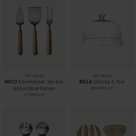
795-104-00
430-385-02
NICO
Käsemesser, 3er-Set,
BELLA
Glocke S, Klar
Natur/silberfarben
Ø22xH16 cm
L17xW3 cm