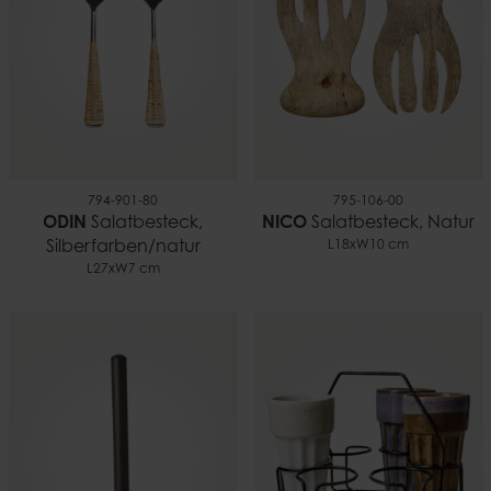
794-901-80
795-106-00
ODIN
Salatbesteck,
NICO
Salatbesteck, Natur
Silberfarben/natur
L18xW10 cm
L27xW7 cm