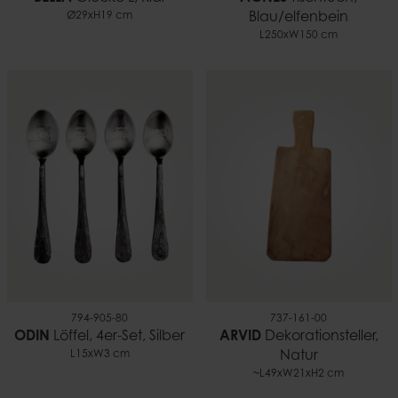
Ø29xH19 cm
Blau/elfenbein
L250xW150 cm
794-905-80
737-161-00
ODIN
Löffel, 4er-Set, Silber
ARVID
Dekorationsteller,
L15xW3 cm
Natur
~L49xW21xH2 cm