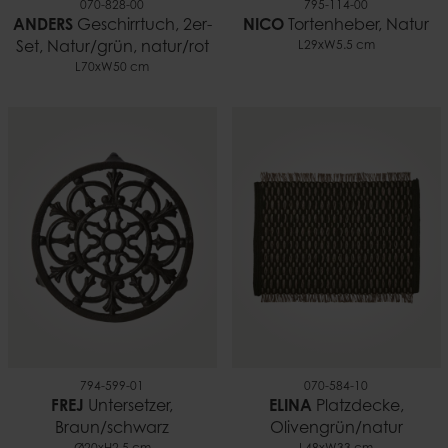
070-828-00
795-114-00
ANDERS
Geschirrtuch, 2er-
NICO
Tortenheber, Natur
Set, Natur/grün, natur/rot
L29xW5.5 cm
L70xW50 cm
794-599-01
070-584-10
FREJ
Untersetzer,
ELINA
Platzdecke,
Braun/schwarz
Olivengrün/natur