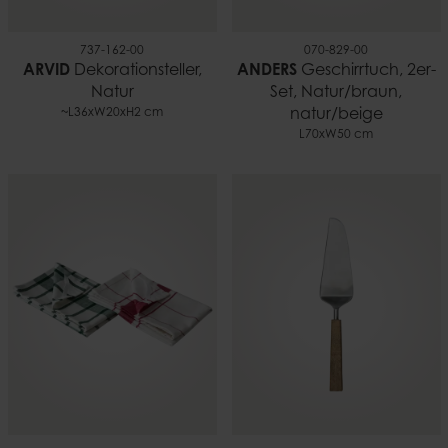
737-162-00
070-829-00
ARVID
Dekorationsteller,
ANDERS
Geschirrtuch, 2er-
Natur
Set, Natur/braun,
~L36xW20xH2 cm
natur/beige
L70xW50 cm