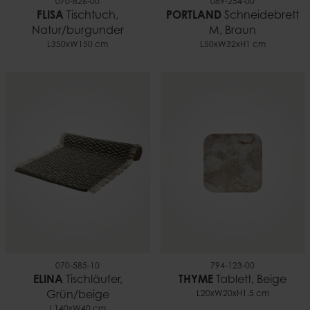
070-826-00
089-254-00
FLISA
Tischtuch,
PORTLAND
Schneidebrett
Natur/burgunder
M, Braun
L350xW150 cm
L50xW32xH1 cm
070-585-10
794-123-00
ELINA
Tischläufer,
THYME
Tablett, Beige
Grün/beige
L20xW20xH1.5 cm
L140xW40 cm