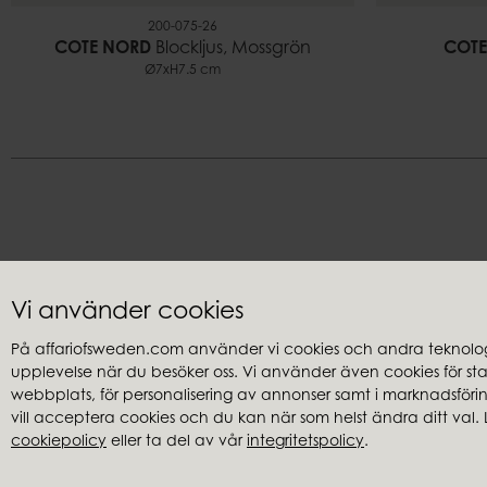
200-075-26
COTE NORD
Blockljus, Mossgrön
COTE
Ø7xH7.5 cm
Kundservice
Återförsäl
Vi använder cookies
Kontakta oss
Mina sidor
På affariofsweden.com använder vi cookies och andra teknologi
Frågor & svar
Bli återförsä
upplevelse när du besöker oss. Vi använder även cookies för stati
Köp- & leveransvillkor
Hitta återfö
webbplats, för personalisering av annonser samt i marknadsföring
vill acceptera cookies och du kan när som helst ändra ditt val. 
Reklamationer
Kataloger
cookiepolicy
eller ta del av vår
integritetspolicy
.
Integritetspolicy
Bildbank
Cookies
Sänkt pris