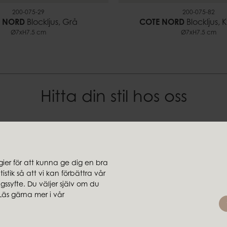
200-075-29
200-075-82
 NORD
Blockljus, Grå
COTE NORD
Blockljus, 
Ø7xH7.5 cm
Ø7xH7.5 cm
Hitta din stil hos oss
jare
Koncernbolag
Ambiente
er för att kunna ge dig en bra
ljare
Brafab
stik så att vi kan förbättra vår
rsäljare
Conform
ssyfte. Du väljer själv om du
Läs gärna mer i vår
Furninova
MTI