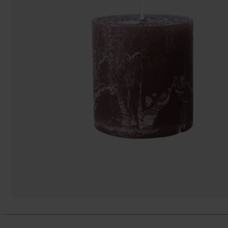
Påsar