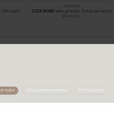
200-075-32
 Gris claro
COTE NORD
Vela grande, Dulce de leche
Ø7xH7.5 cm
stilo
Síguenos en las redes sociales
ar todos
Sólo cookies necesarias
Configuración
Affari of Sweden
Sobre nosotros