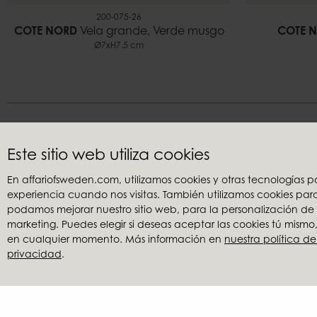
200-075-26
COTE NORD
Vela grande, Verde musgo
COTE 
Ø7xH7.5 cm
Déja
Este sitio web utiliza cookies
En affariofsweden.com, utilizamos cookies y otras tecnologías
experiencia cuando nos visitas. También utilizamos cookies pa
Atención al cliente
Retailers
podamos mejorar nuestro sitio web, para la personalización de
Contacta con nosotros
Mi cuenta
marketing. Puedes elegir si deseas aceptar las cookies tú mism
Términos y condiciones
Convertirse 
en cualquier momento. Más información en
nuestra política de
privacidad
.
Reclamaciones
Buscar un di
Política de privacidad
Catálogos
Banco de 
Precio redu