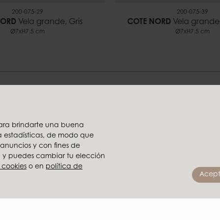
200-075-29
200-075-39
NORD
Vela grande, Gris
COTE NORD
Vela grande,
Ø7xH7.5 cm
Ø7xH7.5 cm
nos ayudarte a encontrar tu E
 para brindarte una buena
ra estadísticas, de modo que
Parte del grupo X
 anuncios y con fines de
Ambiente
o, y puedes cambiar tu elección
en reseller
Brafab
 cookies
o en
política de
Acept
stribuidor
Conform
Furninova
imágenes
MTI
cido