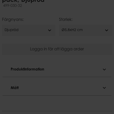
pack, Djupröd
499-030-32
Färgnyans:
Storlek:
expand_more
expand_more
Djupröd
Ø5,8xH2 cm
Logga in för att lägga order
expand_more
Produktinformation
Produktinformation
expand_more
Mått
4 st/påse - 18 påsar/fpk.

Kommer i genomskinlig plastkopp.
Mått
Färgnyans
Diameter
Djupröd