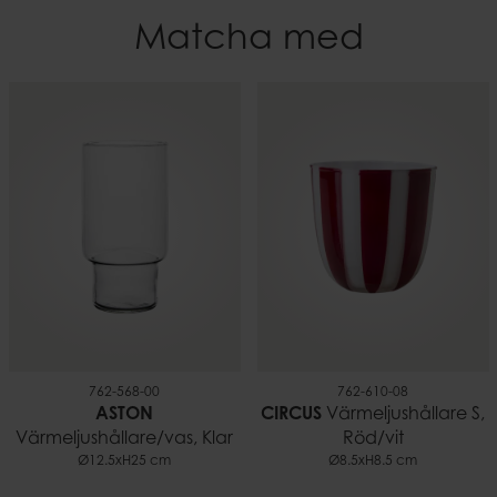
5,8 cm
Matcha med
Material
Höjd
Paraffin, plast
2 cm
Brinntid
Vikt
~8,5 h
0,19 kg
EAN-kod
7332188044822
762-568-00
762-610-08
ASTON
CIRCUS
Värmeljushållare S,
Värmeljushållare/vas, Klar
Röd/vit
Ø12.5xH25 cm
Ø8.5xH8.5 cm