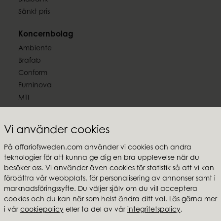
Bildbank
Sänkt pris
Koncernbolag
Ambiente
Brafab
Conform
Furninova
MTI
Följ oss
Vi använder cookies
På affariofsweden.com använder vi cookies och andra
teknologier för att kunna ge dig en bra upplevelse när du
besöker oss. Vi använder även cookies för statistik så att vi kan
Affari of Sweden
förbättra vår webbplats, för personalisering av annonser samt i
marknadsföringssyfte. Du väljer själv om du vill acceptera
Om oss
cookies och du kan när som helst ändra ditt val. Läs gärna mer
Inspiration
i vår
cookiepolicy
eller ta del av vår
integritetspolicy
.
Butikspaket