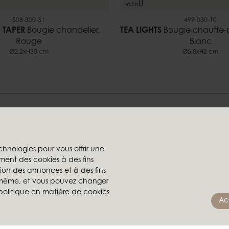
508-300-31
499-030-10
 TAPER
Bougie chandelier,
TEA LIGHTS
Bougie chauffe-p
Rouge
Blanc
Ø2.2xH30 cm
Ø5,8xH2 cm
Trouvez votre style chez-nou
chnologies pour vous offrir une
ment des cookies à des fins
rs
Les sociétés du groupe
ation des annonces et à des fins
te
Ambiente
s-même, et vous pouvez changer
ompte
Brafab
politique en matière de cookies
Ac
 revendeur
Conform
Furninova