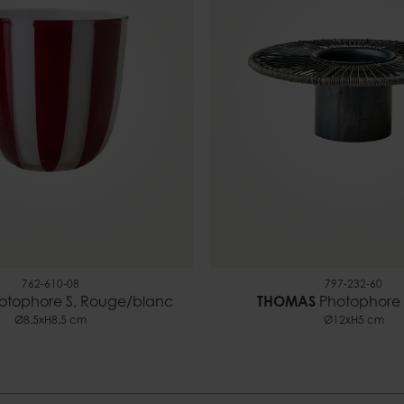
762-610-08
797-232-60
otophore S, Rouge/blanc
THOMAS
Photophore 
Ø8.5xH8.5 cm
Ø12xH5 cm