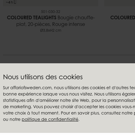
501-030-32
COLOURED TEALIGHTS
Bougie chauffe-
COLOURED
plat, 20-pièces, Rouge intense
Ø3,8xH2 cm
Nous utilisons des cookies
Sur affariofsweden.com, nous utilisons des cookies et d'autres te
bonne expérience lorsque vous nous visitez. Nous utilisons égale
Service clients
Revendeu
statistiques afin d'améliorer notre site Web, pour la personnalis
Nous contacter
Mon comp
de marketing. Vous pouvez choisir d'accepter les cookies vou
Conditions générales de vente
Créer un c
votre choix à tout moment. Pour en savoir plus, consultez notre
ou notre
politique de confidentialité
.
Reclamations
Trouver un
Politique de confidentialité
Catalogues