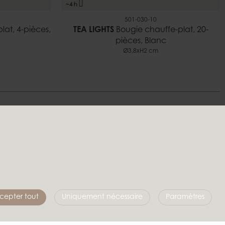
501-030-10
lat, 4-pièces,
TEA LIGHTS
Bougie chauffe-plat, 20-
pièces, Blanc
Ø3,8xH2 cm
s
Suivez-nous
cepter tout
Uniquement nécessaire
Paramètres
Affari of Sweden