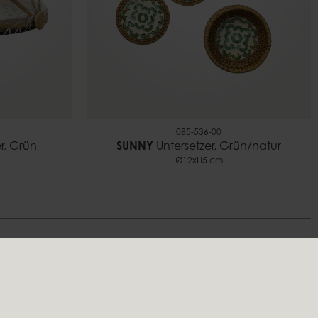
085-536-00
r, Grün
SUNNY
Untersetzer, Grün/natur
Ø12xH5 cm
Folgen Sie uns