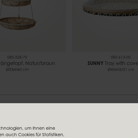
085-528-70
085-613-00
ängetopf, Natur/braun
SUNNY
Tray with cove
Ø33xH60 cm
Ø40xH3/21 cm
Finden Sie Ihren Stil bei uns
chnologien, um Ihnen eine
 auch Cookies für Statistiken,
käufern
Konzernmitglieder