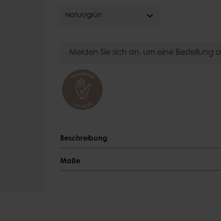
Kerzentelle
Glocken
expand_more
Feuerkörb
Natur/grün
Tischdeckenbeschwerer
Kerzenhalt
Melden Sie sich an, um eine Bestellung
Beschreibung
Beschreibung
Maße
Farbe
Maße
Natur/grün
Durchmesser
Material
33 cm
Bambus