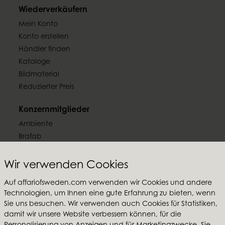
Wiederverkäufern
Mein Konto
Konto erstellen
Händler finden
Kataloge
Bildmaterial
Reduzierter Preis
Konzernmitglieder
Ambiente
Brafab
Conform
Furninova
Wir verwenden Cookies
MTI
Auf affariofsweden.com verwenden wir Cookies und andere
Technologien, um Ihnen eine gute Erfahrung zu bieten, wenn
Folgen Sie uns
Sie uns besuchen. Wir verwenden auch Cookies für Statistiken,
damit wir unsere Website verbessern können, für die