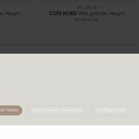
201-100-13
e, Negro
COTE NORD
Vela grande, Negro
Ø10xH10 cm
stilo
Síguenos en las redes sociales
ar todos
Sólo cookies necesarias
Configuración
Affari of Sweden
Sobre nosotros