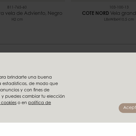
811-765-60
103-100-13
ra vela de Adviento, Negro
COTE NORD
Vela grand
H2 cm
L8xW8xH10.5 cm
nos ayudarte a encontrar tu E
 para brindarte una buena
ra estadísticas, de modo que
Parte del grupo X
 anuncios y con fines de
Ambiente
o, y puedes cambiar tu elección
en reseller
Brafab
 cookies
o en
política de
Acept
stribuidor
Conform
Furninova
imágenes
MTI
cido