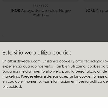
794-444-00
THOR
Apagador de velas, Negro
LOKE
Pin pa
Ø3xH11 cm
Déja
Este sitio web utiliza cookies
En affariofsweden.com, utilizamos cookies y otras tecnologías
experiencia cuando nos visitas. También utilizamos cookies pa
Atención al cliente
Retailers
podamos mejorar nuestro sitio web, para la personalización de
Contacta con nosotros
Mi cuenta
marketing. Puedes elegir si deseas aceptar las cookies tú mism
Términos y condiciones
Convertirse 
en cualquier momento. Más información en
nuestra política de
privacidad
.
Reclamaciones
Buscar un di
Política de privacidad
Catálogos
Banco de 
Precio redu