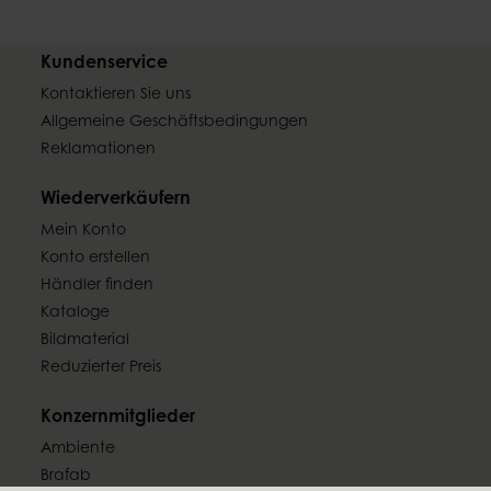
Kundenservice
Kontaktieren Sie uns
Allgemeine Geschäftsbedingungen
Reklamationen
Wiederverkäufern
Mein Konto
Konto erstellen
Händler finden
Kataloge
Bildmaterial
Reduzierter Preis
Konzernmitglieder
Ambiente
Brafab