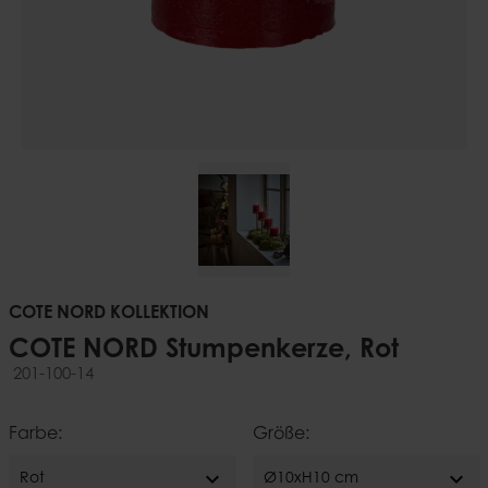
COTE NORD KOLLEKTION
COTE NORD Stumpenkerze, Rot
201-100-14
Farbe:
Größe:
expand_more
expand_more
Rot
Ø10xH10 cm