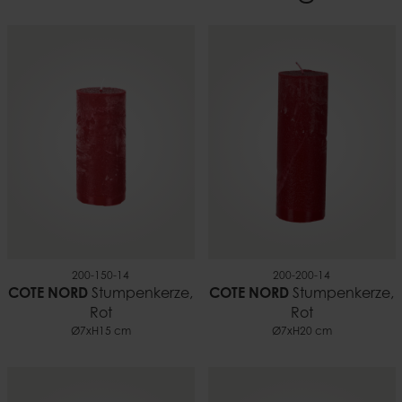
10 cm
Material
100% Paraffin
Gewicht
0,66 kg
Brenndauer
~60 h
EAN
7332793101095
Dokumente
Sicherheitshinweise für kerzen.pdf
200-150-14
200-200-14
COTE NORD
Stumpenkerze,
COTE NORD
Stumpenkerze,
Rot
Rot
Ø7xH15 cm
Ø7xH20 cm