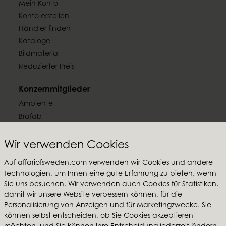
Mein Konto
Konto erstellen
Händler finden
Kataloge
Bildmaterial
Reduzierter Preis
Konzernmitglieder
Ambiente
Brafab
Conform
Furninova
Wir verwenden Cookies
MTI
Auf affariofsweden.com verwenden wir Cookies und andere
Technologien, um Ihnen eine gute Erfahrung zu bieten, wenn
Folgen Sie uns
Sie uns besuchen. Wir verwenden auch Cookies für Statistiken,
damit wir unsere Website verbessern können, für die
Personalisierung von Anzeigen und für Marketingzwecke. Sie
können selbst entscheiden, ob Sie Cookies akzeptieren