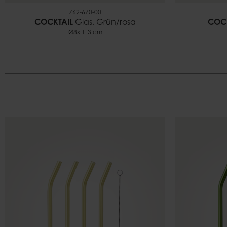
762-670-00
COCKTAIL
Glas, Grün/rosa
COCK
Ø8xH13 cm