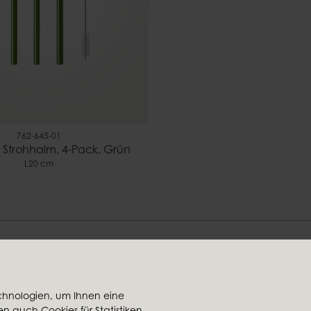
762-645-01
Strohhalm, 4-Pack, Grün
L20 cm
Finden Sie Ihren Stil bei uns
chnologien, um Ihnen eine