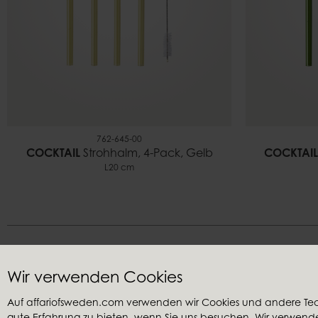
762-645-00
COCKTAIL
Strohhalm, 4-Pack, Gelb
COCKTAIL
L20 cm
Wir verwenden Cookies
Auf affariofsweden.com verwenden wir Cookies und andere Te