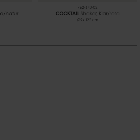
762-640-02
sa/natur
COCKTAIL
Shaker, Klar/rosa
Ø9xH22 cm
n