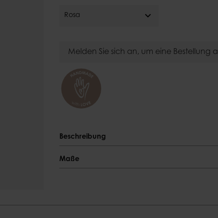
Kerzentelle
Glocken
expand_more
Feuerkörb
Rosa
Tischdeckenbeschwerer
Kerzenhalt
Melden Sie sich an, um eine Bestellung
Beschreibung
Beschreibung
Maße
Spülmaschinensicher
Maße
Farbe
Länge
Rosa
20 cm