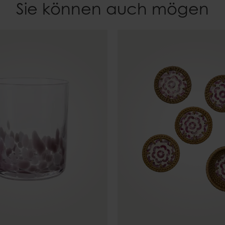
Sie können auch mögen
Material
Gewicht
Glas
0,06 kg
EAN
7332793204291