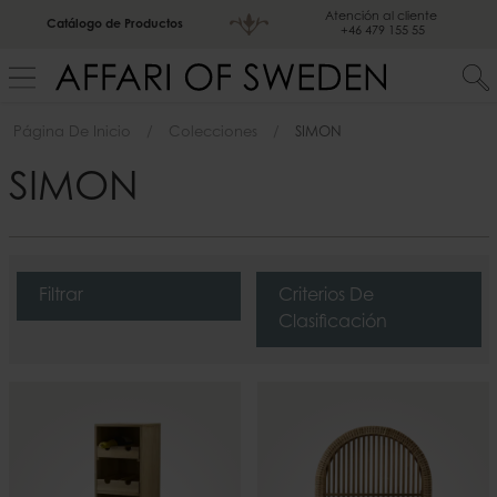
Atención al cliente
Catálogo de Productos
+46 479 155 55
Página De Inicio
Colecciones
SIMON
SIMON
Filtrar
Criterios De
Clasificación