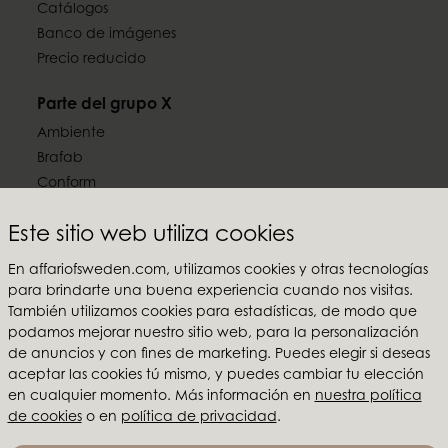
Catálogos
Banco de imágenes
Precio reducido
Parte del grupo X
Ambiente
Brafab
Conform
Furninova
Este sitio web utiliza cookies
MTI
En affariofsweden.com, utilizamos cookies y otras tecnologías
Síguenos en las redes sociales
para brindarte una buena experiencia cuando nos visitas.
También utilizamos cookies para estadísticas, de modo que
podamos mejorar nuestro sitio web, para la personalización
de anuncios y con fines de marketing. Puedes elegir si deseas
aceptar las cookies tú mismo, y puedes cambiar tu elección
Affari of Sweden
en cualquier momento. Más información en
nuestra política
de cookies
o en
política de privacidad
.
Sobre nosotros