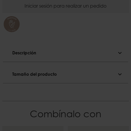
Iniciar sesión para realizar un pedido
expand_more
Descripción
Descripción
expand_more
Tamaño del producto
Cristal soplado. Pueden producirse burbujas e 
irregularidades.
Tamaño del producto
Color
Diámetro
Rosa
9 cm
Combínalo con
El material
Altura
Cristal
20 cm