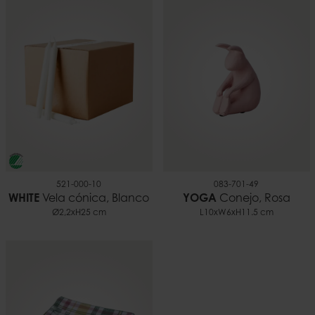
EAN
Peso
7332793203270
0,09 kilo
521-000-10
083-701-49
WHITE
Vela cónica, Blanco
YOGA
Conejo, Rosa
Ø2,2xH25 cm
L10xW6xH11.5 cm