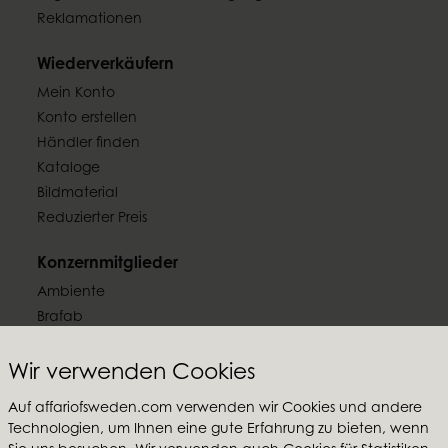
Reklamationen
Wiederverkäufern
Mein Konto
Konto erstellen
Händler finden
Kataloge
Bildmaterial
Reduzierter Preis
Konzernmitglieder
Ambiente
Brafab
Conform
Furninova
Wir verwenden Cookies
MTI
Auf affariofsweden.com verwenden wir Cookies und andere
Technologien, um Ihnen eine gute Erfahrung zu bieten, wenn
Folgen Sie uns