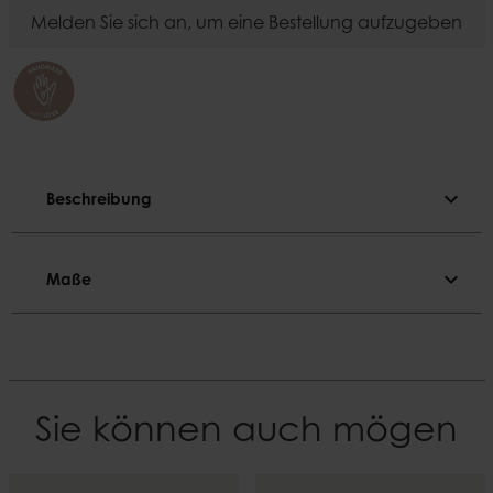
Melden Sie sich an, um eine Bestellung aufzugeben
expand_more
Beschreibung
Beschreibung
expand_more
Maße
Mundgeblasen. Lufteinschlüsse und Unebenheiten 
können auftreten.
Maße
Farbe
Durchmesser
Rosa
9 cm
Sie können auch mögen
Material
Höhe
Glas
20 cm