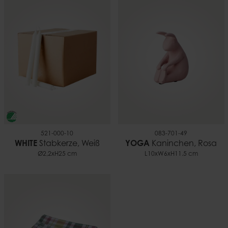
EAN
Gewicht
7332793203270
0,09 kg
521-000-10
083-701-49
WHITE
Stabkerze, Weiß
YOGA
Kaninchen, Rosa
Ø2,2xH25 cm
L10xW6xH11.5 cm