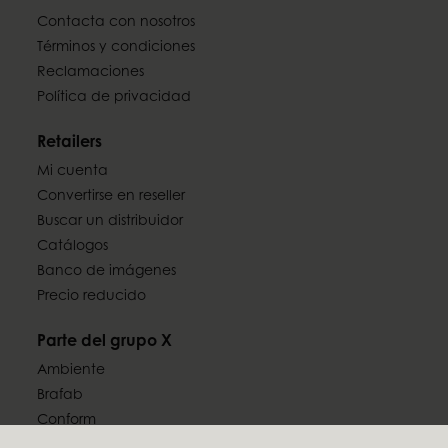
Contacta con nosotros
Términos y condiciones
Reclamaciones
Política de privacidad
Retailers
Mi cuenta
Convertirse en reseller
Buscar un distribuidor
Catálogos
Banco de imágenes
Precio reducido
Parte del grupo X
Ambiente
Brafab
Conform
Furninova