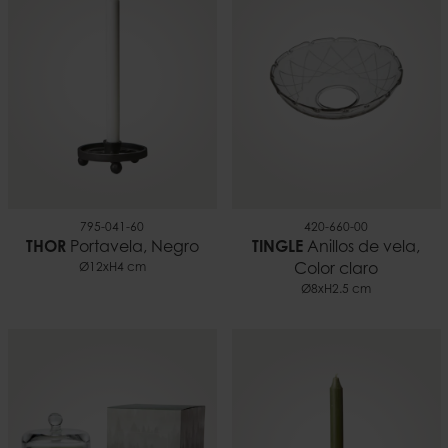
0,05 kilo
EAN
5706294634185
Documentos
Consejos para usar velas.pdf
795-041-60
420-660-00
THOR
Portavela, Negro
TINGLE
Anillos de vela,
Ø12xH4 cm
Color claro
Ø8xH2.5 cm