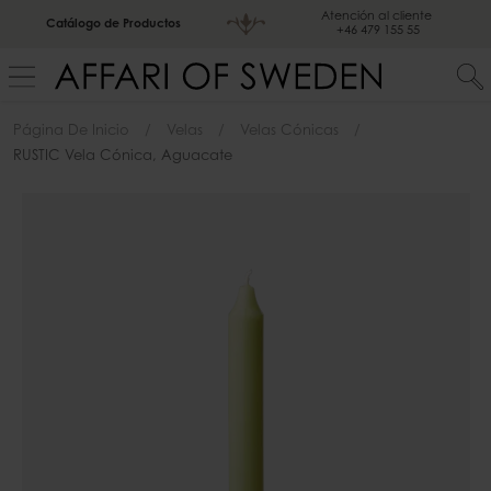
Atención al cliente
Catálogo de Productos
+46 479 155 55
Página De Inicio
Velas
Velas Cónicas
RUSTIC Vela Cónica, Aguacate