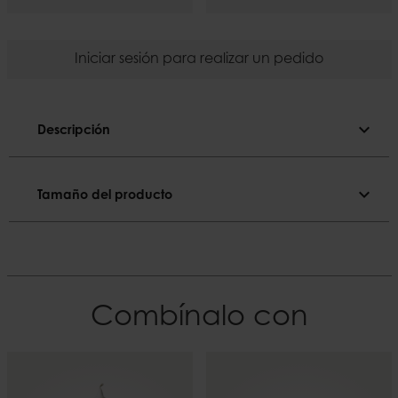
Iniciar sesión para realizar un pedido
expand_more
Descripción
Descripción
expand_more
Tamaño del producto
Color sólido.
Tamaño del producto
Color
Aguacate
Diámetro
2,2 cm
El material
Combínalo con
Parafina
Altura
18 cm
Duración
~8 h
Peso