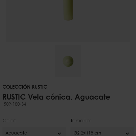
COLECCIÓN RUSTIC
RUSTIC Vela cónica, Aguacate
509-180-34
Color:
Tamaño:
expand_more
expand_more
Aguacate
Ø2,2xH18 cm