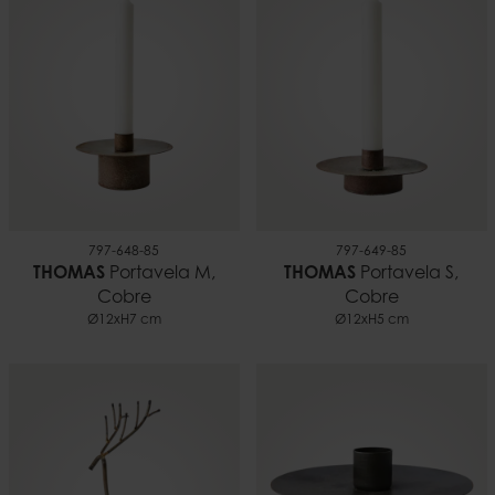
0,05 kilo
EAN
5706294646188
Documentos
Consejos para usar velas.pdf
797-648-85
797-649-85
THOMAS
Portavela M,
THOMAS
Portavela S,
Cobre
Cobre
Ø12xH7 cm
Ø12xH5 cm