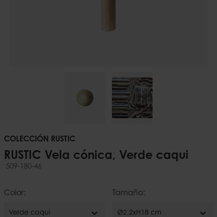
COLECCIÓN RUSTIC
RUSTIC Vela cónica, Verde caqui
509-180-46
Color:
Tamaño:
expand_more
expand_more
Verde caqui
Ø2,2xH18 cm