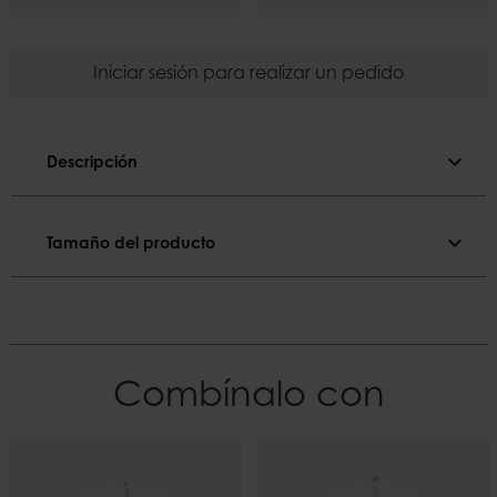
Iniciar sesión para realizar un pedido
expand_more
Descripción
Descripción
expand_more
Tamaño del producto
Color sólido.
Tamaño del producto
Color
Verde caqui
Diámetro
2,2 cm
El material
Combínalo con
Parafina
Altura
18 cm
Duración
~8 h
Peso