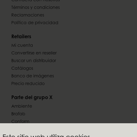
Contacta con nosotros
Términos y condiciones
Reclamaciones
Política de privacidad
Retailers
Mi cuenta
Convertirse en reseller
Buscar un distribuidor
Catálogos
Banco de imágenes
Precio reducido
Parte del grupo X
Ambiente
Brafab
Conform
Furninova