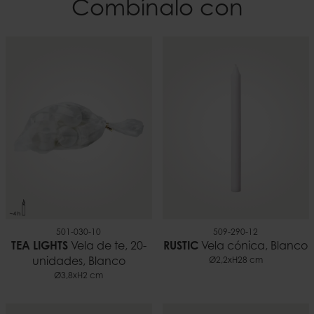
Combínalo con
Color
Altura
Blanco
11 cm
El material
Peso
100% parafina
1,60
Duración
~100 h
EAN
7332793176604
Documentos
Consejos para usar velas.pdf
501-030-10
509-290-12
TEA LIGHTS
Vela de te, 20-
RUSTIC
Vela cónica, Blanco
unidades, Blanco
Ø2,2xH28 cm
Ø3,8xH2 cm