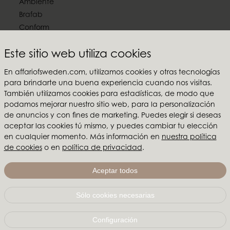
Ambiente
Brafab
Conform
Furninova
Este sitio web utiliza cookies
MTI
En affariofsweden.com, utilizamos cookies y otras tecnologías
Síguenos en las redes sociales
para brindarte una buena experiencia cuando nos visitas.
También utilizamos cookies para estadísticas, de modo que
podamos mejorar nuestro sitio web, para la personalización
de anuncios y con fines de marketing. Puedes elegir si deseas
aceptar las cookies tú mismo, y puedes cambiar tu elección
Affari of Sweden
en cualquier momento. Más información en
nuestra política
de cookies
o en
política de privacidad
.
Sobre nosotros
Inspiración
Aceptar todos
Ferias y Showrooms
Sólo cookies necesarias
Affari of Sweden | Hallarydsvägen 56A | 285 39 Markaryd
| SUECIA |
+46 479 155 55
|
info@affariofsweden.com
Configuración
© Copyright 2021 Affari of Sweden AB