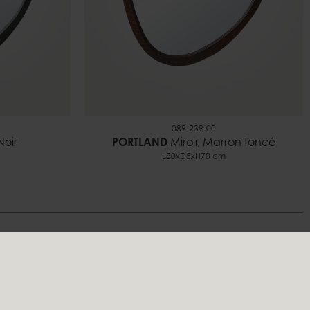
089-239-00
Noir
PORTLAND
Miroir, Marron foncé
L80xD5xH70 cm
s
Suivez-nous