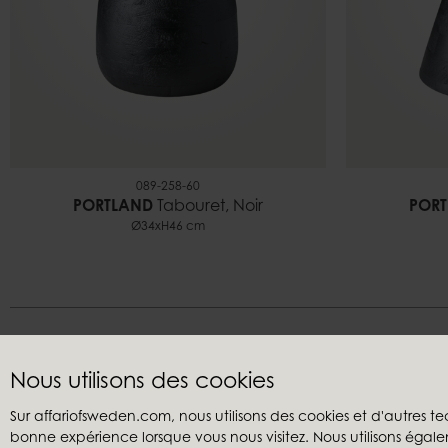
089-258-60
PORTLAND
Tabouret, Noir
POR
Ø34xH46 cm
Nous utilisons des cookies
Sur affariofsweden.com, nous utilisons des cookies et d'autres te
bonne expérience lorsque vous nous visitez. Nous utilisons égale
Service clients
Revendeu