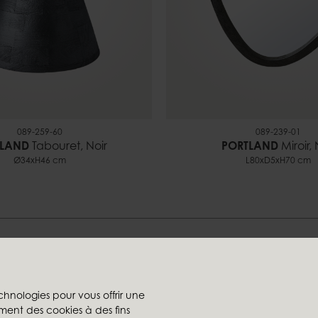
089-259-60
089-239-01
TLAND
Tabouret, Noir
PORTLAND
Miroir, 
Ø34xH46 cm
L80xD5xH70 cm
Trouvez votre style chez-nou
chnologies pour vous offrir une
ment des cookies à des fins
rs
Les sociétés du groupe