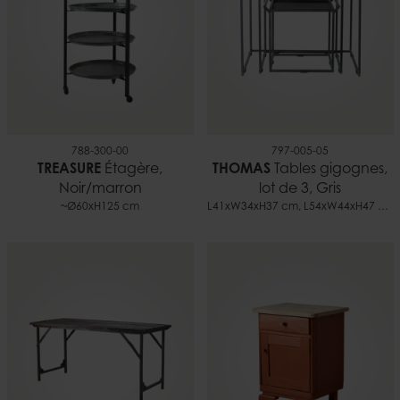
788-300-00
797-005-05
TREASURE
Étagère,
THOMAS
Tables gigognes,
Noir/marron
lot de 3, Gris
~Ø60xH125 cm
L41xW34xH37 cm, L54xW44xH47 cm, L72xW50xH57 cm