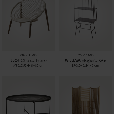
084-015-00
797-664-00
ELOF
Chaise, Ivoire
WILLIAM
Étagère, Gris
W90xD53xH40/85 cm
L70xD40xH140 cm