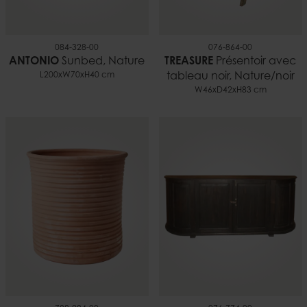
084-328-00
076-864-00
ANTONIO
Sunbed, Nature
TREASURE
Présentoir avec
L200xW70xH40 cm
tableau noir, Nature/noir
W46xD42xH83 cm