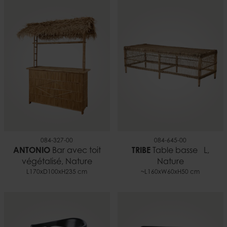
084-327-00
084-645-00
ANTONIO
Bar avec toit
TRIBE
Table basse L,
végétalisé, Nature
Nature
L170xD100xH235 cm
~L160xW60xH50 cm