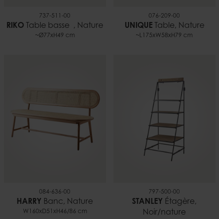
737-511-00
076-209-00
RIKO
Table basse , Nature
UNIQUE
Table, Nature
~Ø77xH49 cm
~L175xW58xH79 cm
084-636-00
797-500-00
HARRY
Banc, Nature
STANLEY
Étagère,
W160xD51xH46/86 cm
Noir/nature