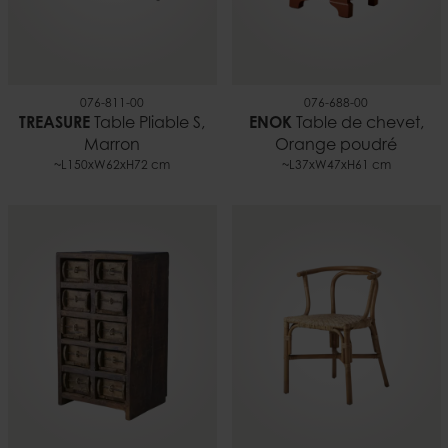
076-811-00
076-688-00
TREASURE
Table Pliable S,
ENOK
Table de chevet,
Marron
Orange poudré
~L150xW62xH72 cm
~L37xW47xH61 cm