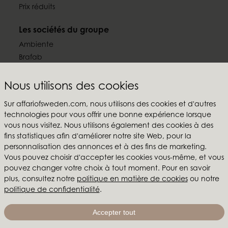
Prix réduits
Les sociétés du groupe
Ambiente
Brafab
Conform
Furninova
Nous utilisons des cookies
MTI
Sur affariofsweden.com, nous utilisons des cookies et d'autres
technologies pour vous offrir une bonne expérience lorsque
Suivez-nous
vous nous visitez. Nous utilisons également des cookies à des
fins statistiques afin d'améliorer notre site Web, pour la
personnalisation des annonces et à des fins de marketing.
Vous pouvez choisir d'accepter les cookies vous-même, et vous
pouvez changer votre choix à tout moment. Pour en savoir
Affari of Sweden
plus, consultez notre
politique en matière de cookies
ou notre
politique de confidentialité
.
Qui sommes-nous?
Inspiration
Accepter tout
Salons & showroom