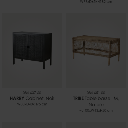
W79xD65xH182 cm
084-637-60
084-651-00
HARRY
Cabinet, Noir
TRIBE
Table basse M,
W80xD40xH75 cm
Nature
~L100xW43xH50 cm