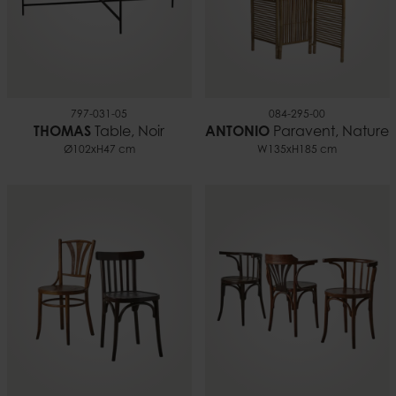
797-031-05
084-295-00
THOMAS
Table, Noir
ANTONIO
Paravent, Nature
Ø102xH47 cm
W135xH185 cm