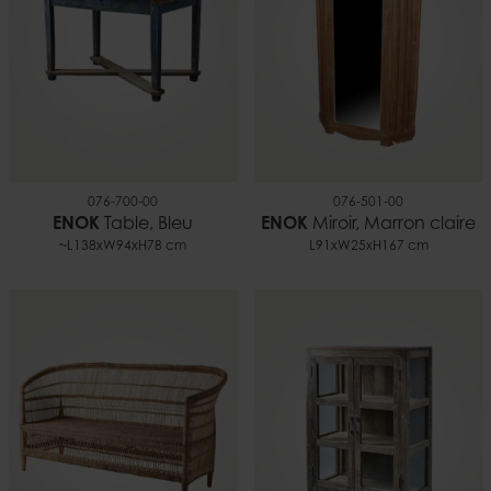
076-700-00
076-501-00
ENOK
Table, Bleu
ENOK
Miroir, Marron claire
~L138xW94xH78 cm
L91xW25xH167 cm