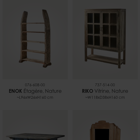
076-608-00
737-514-00
ENOK
Étagère, Nature
RIKO
Vitrine, Nature
~L96xW26xH160 cm
~W118xD38xH160 cm