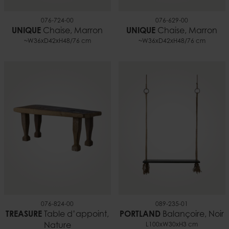
076-724-00
076-629-00
UNIQUE
Chaise, Marron
UNIQUE
Chaise, Marron
~W36xD42xH48/76 cm
~W36xD42xH48/76 cm
076-824-00
089-235-01
TREASURE
Table d’appoint,
PORTLAND
Balançoire, Noir
Nature
L100xW30xH3 cm