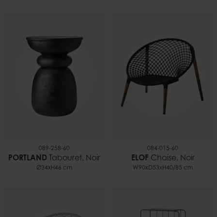
089-258-60
084-015-60
PORTLAND
Tabouret, Noir
ELOF
Chaise, Noir
Ø34xH46 cm
W90xD53xH40/85 cm