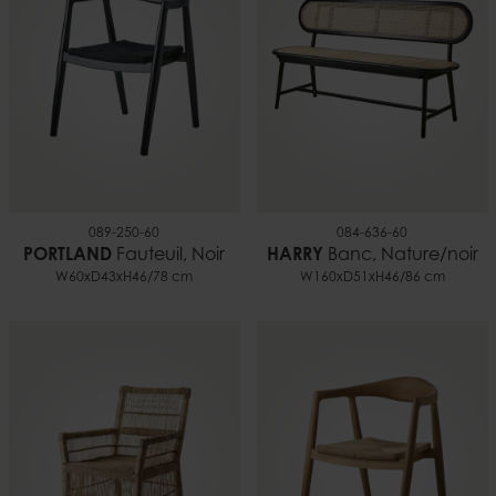
089-250-60
084-636-60
PORTLAND
Fauteuil, Noir
HARRY
Banc, Nature/noir
W60xD43xH46/78 cm
W160xD51xH46/86 cm