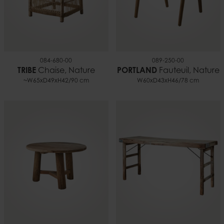
084-680-00
089-250-00
TRIBE
Chaise, Nature
PORTLAND
Fauteuil, Nature
~W65xD49xH42/90 cm
W60xD43xH46/78 cm