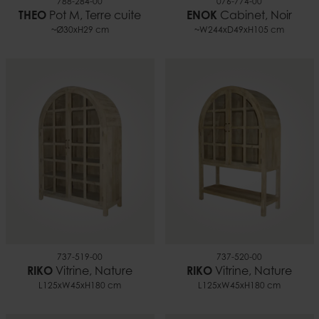
788-284-00
076-774-00
THEO
Pot M, Terre cuite
ENOK
Cabinet, Noir
~Ø30xH29 cm
~W244xD49xH105 cm
737-519-00
737-520-00
RIKO
Vitrine, Nature
RIKO
Vitrine, Nature
L125xW45xH180 cm
L125xW45xH180 cm