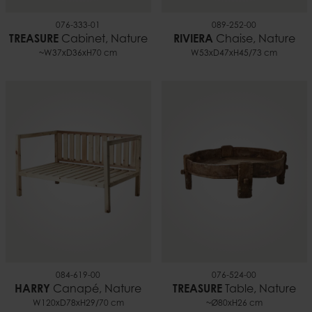
076-333-01
089-252-00
TREASURE
Cabinet, Nature
RIVIERA
Chaise, Nature
~W37xD36xH70 cm
W53xD47xH45/73 cm
084-619-00
076-524-00
HARRY
Canapé, Nature
TREASURE
Table, Nature
W120xD78xH29/70 cm
~Ø80xH26 cm