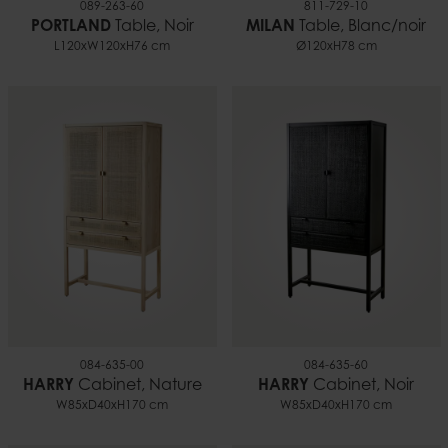
089-263-60
811-729-10
PORTLAND
Table, Noir
MILAN
Table, Blanc/noir
L120xW120xH76 cm
Ø120xH78 cm
084-635-00
084-635-60
HARRY
Cabinet, Nature
HARRY
Cabinet, Noir
W85xD40xH170 cm
W85xD40xH170 cm