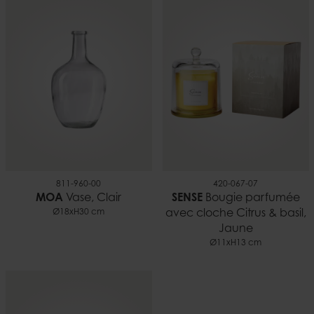
Teck
EAN
7332793145020
811-960-00
420-067-07
MOA
Vase, Clair
SENSE
Bougie parfumée
Ø18xH30 cm
avec cloche Citrus & basil,
Jaune
Ø11xH13 cm