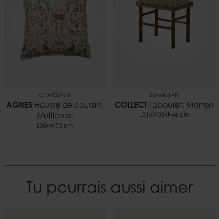
070-838-00
085-601-00
AGNES
Housse de coussin,
COLLECT
Tabouret, Marron
Multicolor
L51xW38xH46 cm
L50xW50 cm
Tu pourrais aussi aimer