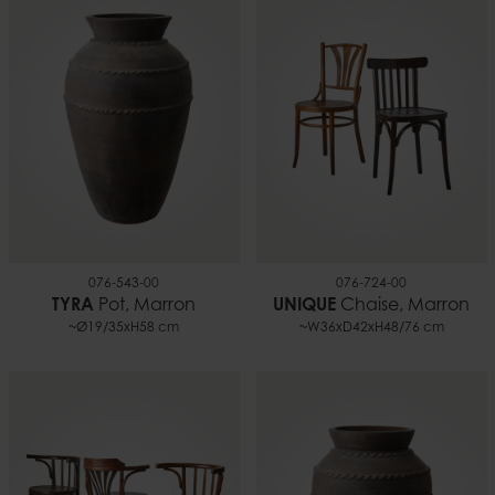
076-543-00
076-724-00
TYRA
Pot, Marron
UNIQUE
Chaise, Marron
~Ø19/35xH58 cm
~W36xD42xH48/76 cm