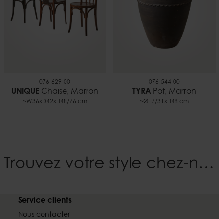
076-629-00
076-544-00
UNIQUE
Chaise, Marron
TYRA
Pot, Marron
~W36xD42xH48/76 cm
~Ø17/31xH48 cm
Trouvez votre style chez-nous
Service clients
Nous contacter