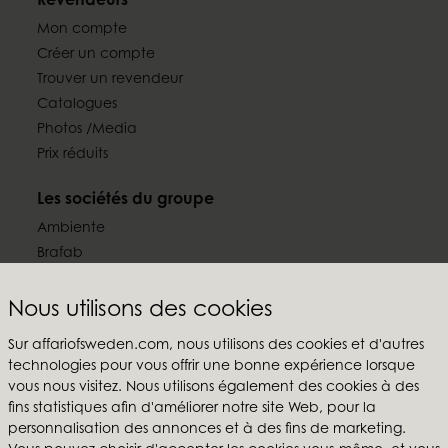
Revendeurs
Mon compte
Créer un compte
Trouver un revendeur
Catalogues
Photos /Media
Prix réduits
Les sociétés du groupe
Ambiente
Brafab
Conform
Furninova
Nous utilisons des cookies
MTI
Sur affariofsweden.com, nous utilisons des cookies et d'autres
technologies pour vous offrir une bonne expérience lorsque
Suivez-nous
vous nous visitez. Nous utilisons également des cookies à des
fins statistiques afin d'améliorer notre site Web, pour la
personnalisation des annonces et à des fins de marketing.