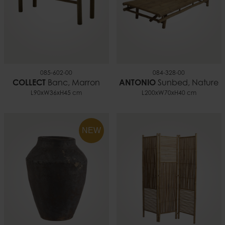
085-602-00
084-328-00
COLLECT
Banc, Marron
ANTONIO
Sunbed, Nature
L90xW36xH45 cm
L200xW70xH40 cm
NEW