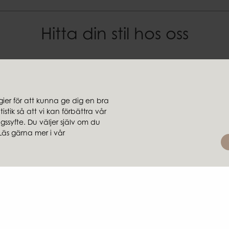
Hitta din stil hos oss
jare
Koncernbolag
Ambiente
er för att kunna ge dig en bra
ljare
Brafab
stik så att vi kan förbättra vår
rsäljare
Conform
ssyfte. Du väljer själv om du
Läs gärna mer i vår
Furninova
MTI
larydsvägen 56A | 285 39 Markaryd | SVERIGE |
+46 479 155 55
|