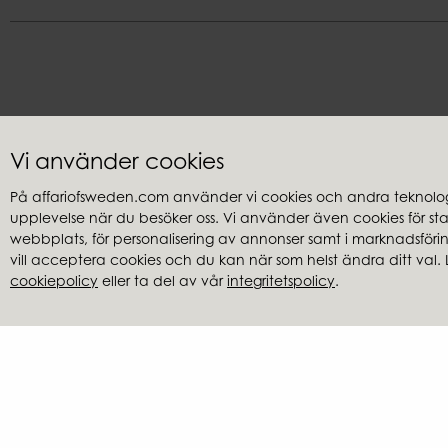
Kundservice
Återförsäl
Vi använder cookies
Kontakta oss
Mina sidor
På affariofsweden.com använder vi cookies och andra teknologi
Frågor & svar
Bli återförsä
upplevelse när du besöker oss. Vi använder även cookies för stati
Köp- & leveransvillkor
Hitta återfö
webbplats, för personalisering av annonser samt i marknadsföring
vill acceptera cookies och du kan när som helst ändra ditt val. 
Reklamationer
Kataloger
cookiepolicy
eller ta del av vår
integritetspolicy
.
Integritetspolicy
Bildbank
Cookies
Sänkt pris
Affari of Sweden | Hal