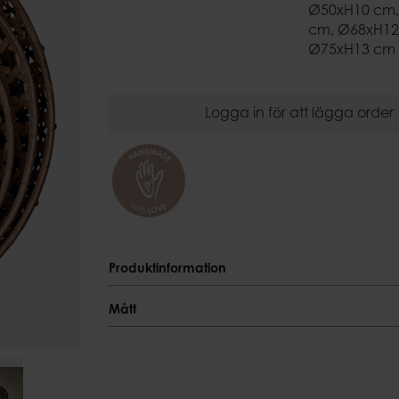
Ljusfat
Kupor
Ø50xH10 cm,
Eldkorgar
cm, Ø68xH12
Duktyngder
Uteljushåll
Ø75xH13 cm
Logga in för att lägga order
Produktinformation
Produktinformation
Mått
Färgnyans
Mått
Natur
Specialmått
Material
Ø43xH9 cm, Ø50xH10 cm,