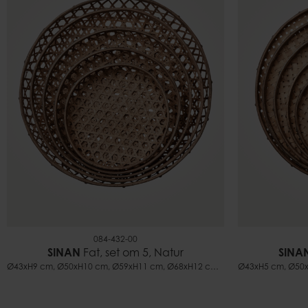
084-432-00
SINAN
Fat, set om 5, Natur
SINA
Ø43xH9 cm, Ø50xH10 cm, Ø59xH11 cm, Ø68xH12 cm, Ø75xH13 cm