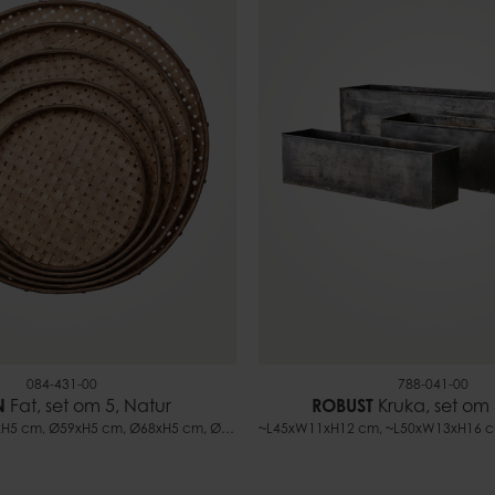
084-431-00
788-041-00
N
Fat, set om 5, Natur
ROBUST
Kruka, set om 
Ø43xH5 cm, Ø50xH5 cm, Ø59xH5 cm, Ø68xH5 cm, Ø75xH5 cm