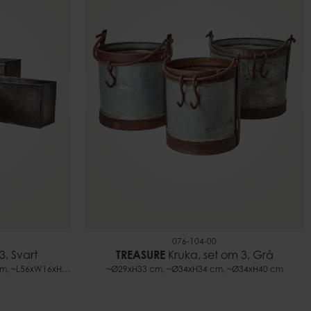
076-104-00
3, Svart
TREASURE
Kruka, set om 3, Grå
~L45xW11xH12 cm, ~L50xW13xH16 cm, ~L56xW16xH21 cm
~Ø29xH33 cm, ~Ø34xH34 cm, ~Ø34xH40 cm