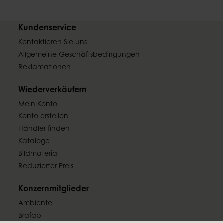
Kundenservice
Kontaktieren Sie uns
Allgemeine Geschäftsbedingungen
Reklamationen
Wiederverkäufern
Mein Konto
Konto erstellen
Händler finden
Kataloge
Bildmaterial
Reduzierter Preis
Konzernmitglieder
Ambiente
Brafab