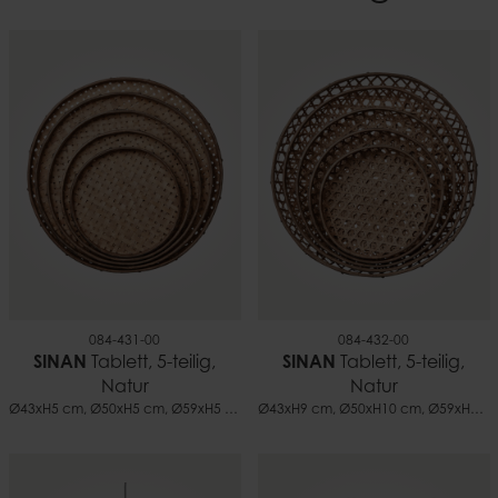
7332793132785
Gewicht
2,47 kg
084-431-00
084-432-00
SINAN
Tablett, 5-teilig,
SINAN
Tablett, 5-teilig,
Natur
Natur
Ø43xH5 cm, Ø50xH5 cm, Ø59xH5 cm, Ø68xH5 cm, Ø75xH5 cm
Ø43xH9 cm, Ø50xH10 cm, Ø59xH11 cm, Ø68xH12 cm, Ø75xH13 cm