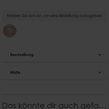
Melden Sie sich an, um eine Bestellung aufzugeben
expand_more
Beschreibung
Beschreibung
expand_more
Maße
Farbe
Natur
Maße
Material
Sonderabmessungen
Bamboo, metall
Ø43xH9 cm, Ø50xH10 cm, Ø59xH11 cm, Ø68xH12
cm, Ø75xH13 cm
Das könnte dir auch gefallen
EAN