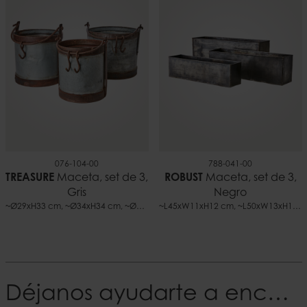
076-104-00
788-041-00
TREASURE
Maceta, set de 3,
ROBUST
Maceta, set de 3,
Gris
Negro
~Ø29xH33 cm, ~Ø34xH34 cm, ~Ø34xH40 cm
~L45xW11xH12 cm, ~L50xW13xH16 cm, ~L56xW16xH21 cm
Déjanos ayudarte a encontrar tu Estilo