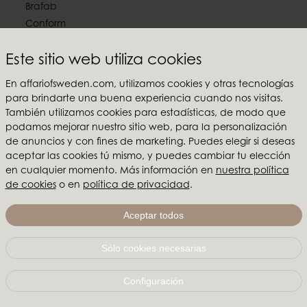
Brafab
Conform
Furninova
Este sitio web utiliza cookies
MTI
En affariofsweden.com, utilizamos cookies y otras tecnologías
Síguenos en las redes sociales
para brindarte una buena experiencia cuando nos visitas.
También utilizamos cookies para estadísticas, de modo que
podamos mejorar nuestro sitio web, para la personalización
de anuncios y con fines de marketing. Puedes elegir si deseas
aceptar las cookies tú mismo, y puedes cambiar tu elección
Affari of Sweden
en cualquier momento. Más información en
nuestra política
de cookies
o en
política de privacidad
.
Sobre nosotros
Inspiración
Aceptar todos
Ferias y Showrooms
Sólo cookies necesarias
Affari of Sweden | Hallarydsvägen 56A | 285 39 Markaryd
| SUECIA |
+46 479 155 55
|
info@affariofsweden.com
Configuración
© Copyright 2021 Affari of Sweden AB