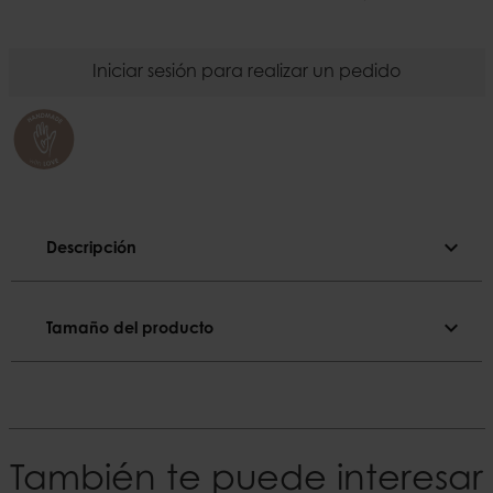
Iniciar sesión para realizar un pedido
expand_more
Descripción
Descripción
expand_more
Tamaño del producto
Color
Natural
Tamaño del producto
El material
Sonderabmessungen
Bamboo, metal
Ø43xH9 cm, Ø50xH10 cm, Ø59xH11 cm, Ø68xH12
cm, Ø75xH13 cm
También te puede interesar
EAN