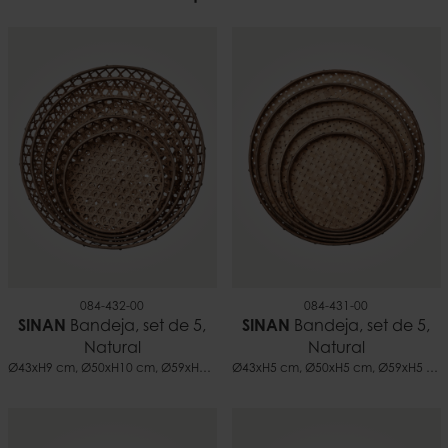
7332793132785
Peso
2,47 kilo
084-432-00
084-431-00
SINAN
Bandeja, set de 5,
SINAN
Bandeja, set de 5,
Natural
Natural
Ø43xH9 cm, Ø50xH10 cm, Ø59xH11 cm, Ø68xH12 cm, Ø75xH13 cm
Ø43xH5 cm, Ø50xH5 cm, Ø59xH5 cm, Ø68xH5 cm, Ø75xH5 cm