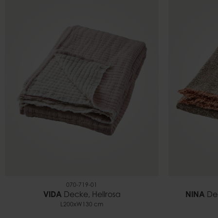
070-719-01
VIDA
Decke, Hellrosa
NINA
Dec
L200xW130 cm