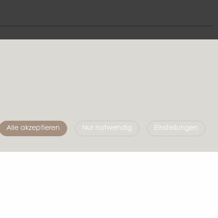
Folgen Sie uns
Alle akzeptieren
Nur notwendig
Einstellungen
Affari of Sweden
Über uns
Inspiration
Messen & Ausstellungsraum
|
info@affariofsweden.com