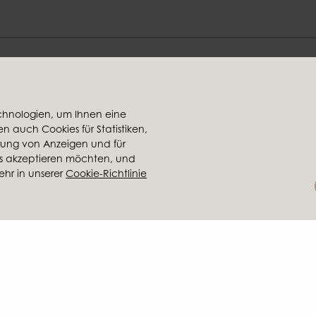
Finden Sie Ihren Stil bei uns
chnologien, um Ihnen eine
 auch Cookies für Statistiken,
käufern
Konzernmitglieder
erung von Anzeigen und für
Ambiente
es akzeptieren möchten, und
len
Brafab
ehr in unserer
Cookie-Richtlinie
nden
Conform
Furninova
l
MTI
Preis
arydsvägen 56A | 285 39 Markaryd | SCHWEDEN |
+46 479 155 55