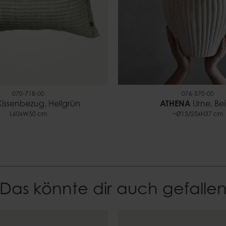
070-718-00
076-570-00
issenbezug, Hellgrün
ATHENA
Urne, Be
L60xW50 cm
~Ø13/25xH37 cm
Das könnte dir auch gefalle