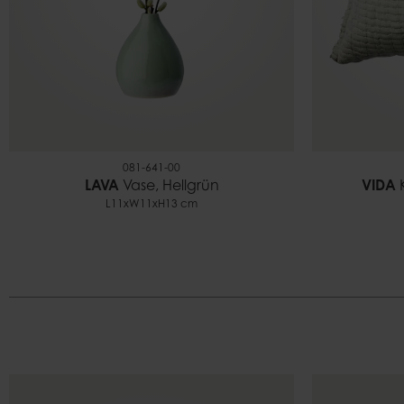
081-641-00
LAVA
Vase, Hellgrün
VIDA
K
L11xW11xH13 cm