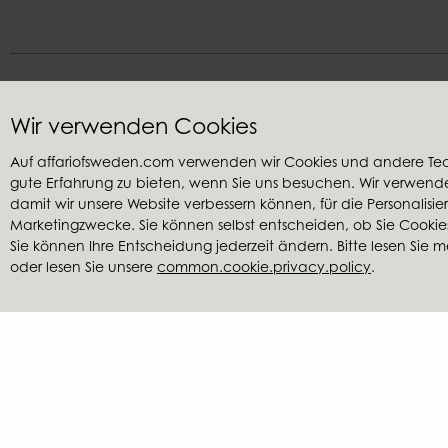
Wir verwenden Cookies
Auf affariofsweden.com verwenden wir Cookies und andere Te
gute Erfahrung zu bieten, wenn Sie uns besuchen. Wir verwenden
Kundenservice
Wiederver
damit wir unsere Website verbessern können, für die Personalisi
Kontaktieren Sie uns
Mein Konto
Marketingzwecke. Sie können selbst entscheiden, ob Sie Cooki
Allgemeine Geschäftsbedingungen
Konto erstel
Sie können Ihre Entscheidung jederzeit ändern. Bitte lesen Sie m
oder lesen Sie unsere
common.cookie.privacy.policy
.
Reklamationen
Händler fi
Kataloge
Bildmateria
Reduzierter 
Affari of Sweden | Hall