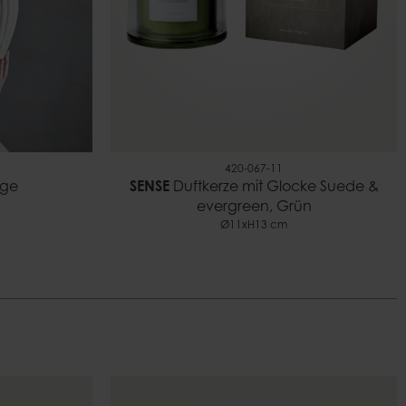
420-067-11
ige
SENSE
Duftkerze mit Glocke Suede &
evergreen, Grün
Ø11xH13 cm
n