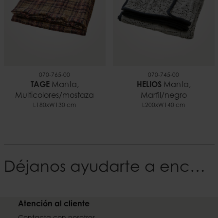
070-765-00
070-745-00
TAGE
Manta,
HELIOS
Manta,
Multicolores/mostaza
Marfil/negro
L180xW130 cm
L200xW140 cm
Déjanos ayudarte a encontrar tu Estilo
Atención al cliente