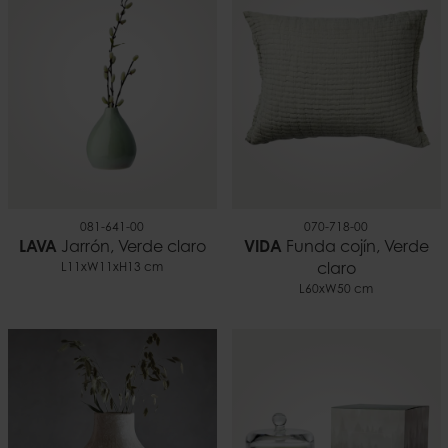
7332793180441
1,36
081-641-00
070-718-00
LAVA
Jarrón, Verde claro
VIDA
Funda cojín, Verde
L11xW11xH13 cm
claro
L60xW50 cm