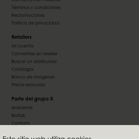
Contacta con nosotros
Términos y condiciones
Reclamaciones
Política de privacidad
Retailers
Mi cuenta
Convertirse en reseller
Buscar un distribuidor
Catálogos
Banco de imágenes
Precio reducido
Parte del grupo X
Ambiente
Brafab
Conform
Furninova