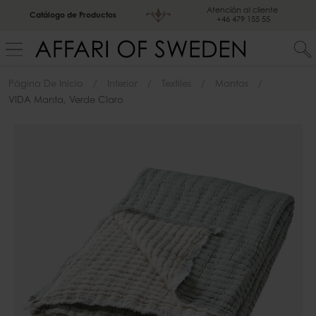
Atención al cliente
Catálogo de Productos
+46 479 155 55
Página De Inicio
Interior
Textiles
Mantas
VIDA Manta, Verde Claro