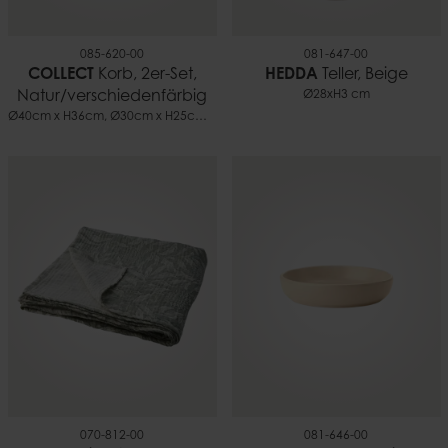
085-620-00
081-647-00
COLLECT
Korb, 2er-Set,
HEDDA
Teller, Beige
Natur/verschiedenfärbig
Ø28xH3 cm
Ø40cm x H36cm, Ø30cm x H25cm cm
070-812-00
081-646-00