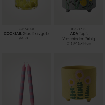
762-641-00
083-747-00
COCKTAIL
Glas, Klar/gelb
ADA
Topf,
Ø8xH9 cm
Verschiedenfärbig
Ø13,5/12xH14 cm