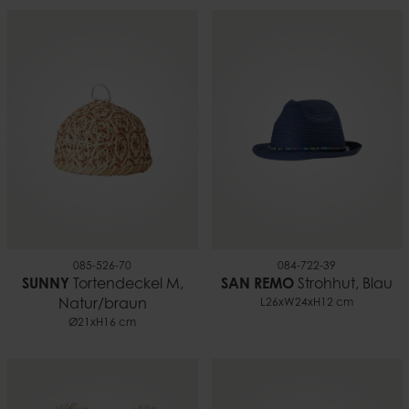
085-526-70
084-722-39
SUNNY
Tortendeckel M,
SAN REMO
Strohhut, Blau
Natur/braun
L26xW24xH12 cm
Ø21xH16 cm