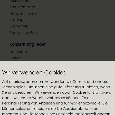
Mein Konto
Konto erstellen
Händler finden
Kataloge
Bildmaterial
Reduzierter Preis
Konzernmitglieder
Ambiente
Brafab
Conform
Furninova
Wir verwenden Cookies
MTI
Auf affariofsweden.com verwenden wir Cookies und andere
Technologien, um Ihnen eine gute Erfahrung zu bieten, wenn
Folgen Sie uns
Sie uns besuchen. Wir verwenden auch Cookies für Statistiken,
damit wir unsere Website verbessern können, für die
Personalisierung von Anzeigen und für Marketingzwecke. Sie
können selbst entscheiden, ob Sie Cookies akzeptieren
möchten, und Sie können Ihre Entscheidung jederzeit ändern.