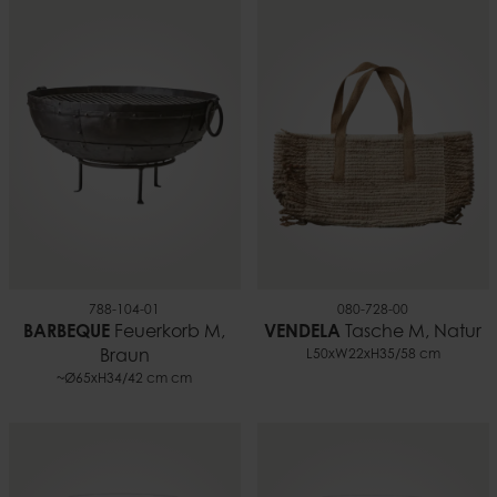
788-104-01
080-728-00
BARBEQUE
Feuerkorb M,
VENDELA
Tasche M, Natur
Braun
L50xW22xH35/58 cm
~Ø65xH34/42 cm cm