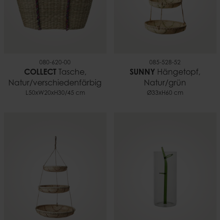
080-620-00
085-528-52
COLLECT
Tasche,
SUNNY
Hängetopf,
Natur/verschiedenfärbig
Natur/grün
L50xW20xH30/45 cm
Ø33xH60 cm