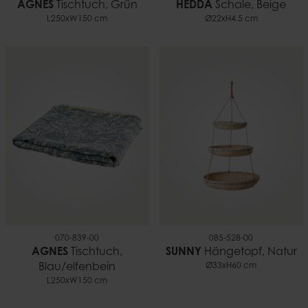
AGNES
Tischtuch, Grün
HEDDA
Schale, Beige
L250xW150 cm
Ø22xH4.5 cm
070-839-00
085-528-00
AGNES
Tischtuch,
SUNNY
Hängetopf, Natur
Blau/elfenbein
Ø33xH60 cm
L250xW150 cm