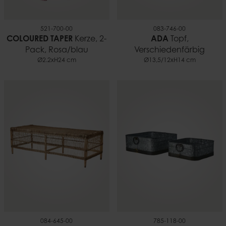
521-700-00
083-746-00
COLOURED TAPER
Kerze, 2-
ADA
Topf,
Pack, Rosa/blau
Verschiedenfärbig
Ø2.2xH24 cm
Ø13,5/12xH14 cm
084-645-00
785-118-00