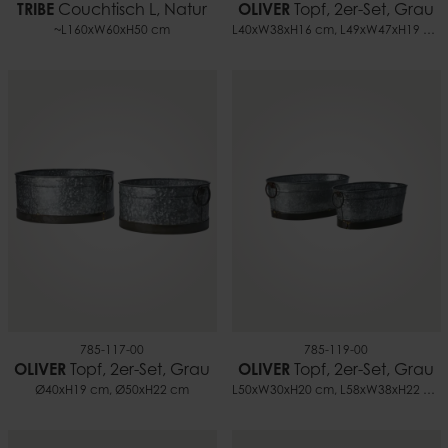
TRIBE
Couchtisch L, Natur
OLIVER
Topf, 2er-Set, Grau
~L160xW60xH50 cm
L40xW38xH16 cm, L49xW47xH19 cm
785-117-00
785-119-00
OLIVER
Topf, 2er-Set, Grau
OLIVER
Topf, 2er-Set, Grau
Ø40xH19 cm, Ø50xH22 cm
L50xW30xH20 cm, L58xW38xH22 cm