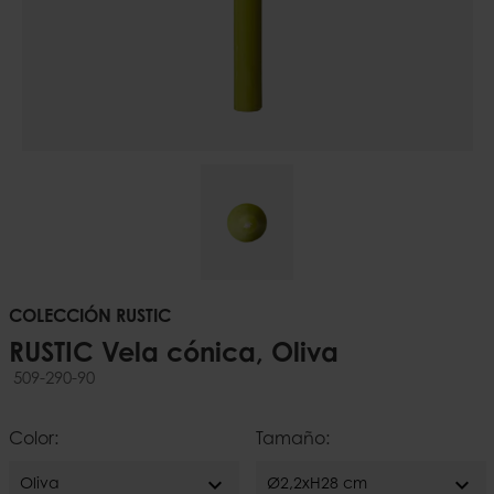
COLECCIÓN RUSTIC
RUSTIC Vela cónica, Oliva
509-290-90
Color:
Tamaño:
expand_more
expand_more
Oliva
Ø2,2xH28 cm