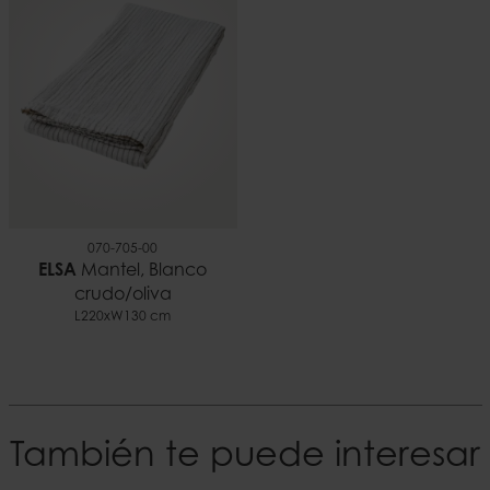
0,09 kilo
EAN
5706294167218
Documentos
Consejos para usar velas.pdf
070-705-00
ELSA
Mantel, Blanco
crudo/oliva
L220xW130 cm
También te puede interesar