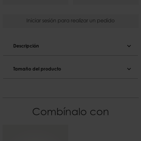
Iniciar sesión para realizar un pedido
expand_more
Descripción
Descripción
expand_more
Tamaño del producto
Color sólido.
Tamaño del producto
Color
Oliva
Diámetro
2,2 cm
El material
Combínalo con
Parafina
Altura
28 cm
Duración
~14 h
Peso