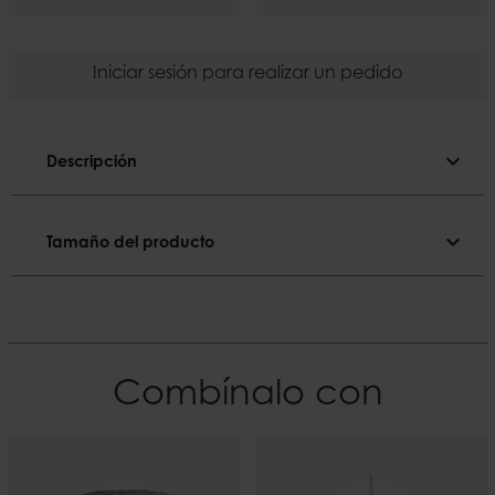
Iniciar sesión para realizar un pedido
expand_more
Descripción
Descripción
expand_more
Tamaño del producto
Color sólido.
Tamaño del producto
Color
Rosa intensa
Diámetro
2,2 cm
El material
Combínalo con
Parafina
Altura
28 cm
Duración
~14 h
Peso