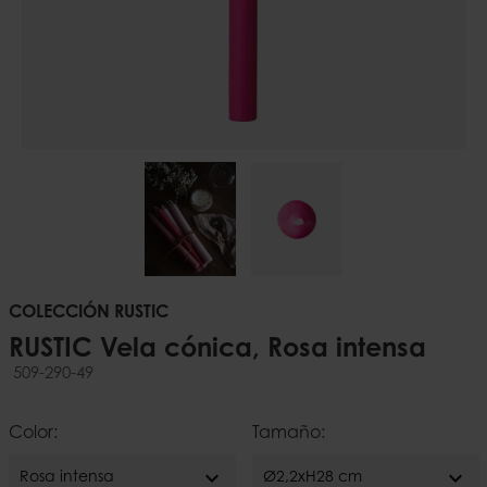
COLECCIÓN RUSTIC
RUSTIC Vela cónica, Rosa intensa
509-290-49
Color:
Tamaño:
expand_more
expand_more
Rosa intensa
Ø2,2xH28 cm