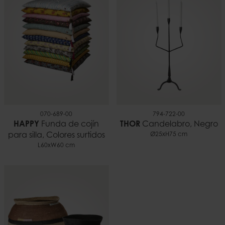
0,09 kilo
EAN
5706294149214
Documentos
Consejos para usar velas.pdf
070-689-00
794-722-00
HAPPY
Funda de cojín
THOR
Candelabro, Negro
para silla, Colores surtidos
Ø25xH75 cm
L60xW60 cm