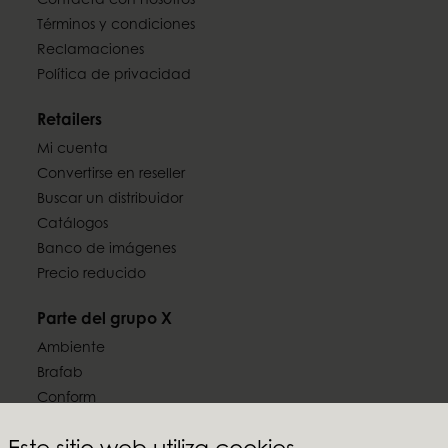
Contacta con nosotros
Términos y condiciones
Reclamaciones
Política de privacidad
Retailers
Mi cuenta
Convertirse en reseller
Buscar un distribuidor
Catálogos
Banco de imágenes
Precio reducido
Parte del grupo X
Ambiente
Brafab
Conform
Furninova