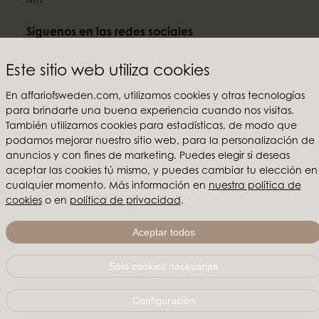
MTI
Síguenos en las redes sociales
Este sitio web utiliza cookies
En affariofsweden.com, utilizamos cookies y otras tecnologías
para brindarte una buena experiencia cuando nos visitas.
Affari of Sweden
También utilizamos cookies para estadísticas, de modo que
Sobre nosotros
podamos mejorar nuestro sitio web, para la personalización de
Inspiración
anuncios y con fines de marketing. Puedes elegir si deseas
Ferias y Showrooms
aceptar las cookies tú mismo, y puedes cambiar tu elección en
cualquier momento. Más información en
nuestra política de
cookies
o en
política de privacidad
.
Affari of Sweden | Hallarydsvägen 56A | 285 39 Markaryd
| SUECIA |
+46 479 155 55
|
info@affariofsweden.com
Aceptar todos
© Copyright 2021 Affari of Sweden AB
Sólo cookies necesarias
Configuración