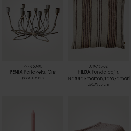
0,09 kilo
EAN
5706294108211
Documentos
Consejos para usar velas.pdf
797-650-00
070-735-02
FENIX
Portavela, Gris
HILDA
Funda cojín,
Ø33xH18 cm
Natural/marrón/rosa/amaril
L50xW50 cm