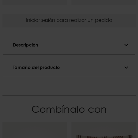
Iniciar sesión para realizar un pedido
expand_more
Descripción
Descripción
expand_more
Tamaño del producto
Color sólido.
Tamaño del producto
Color
Rosa claro
Diámetro
2,2 cm
El material
Combínalo con
Parafina
Altura
28 cm
Duración
~14 h
Peso