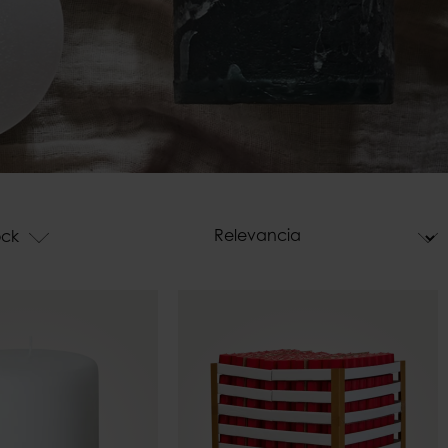
ara velas
Campanas
s
Maceteros
e luz para
Decoraciones
ock