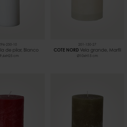
296-250-10
201-150-27
la de pilar, Blanco
COTE NORD
Vela grande, Marfil
9,6xH25 cm
Ø10xH15 cm