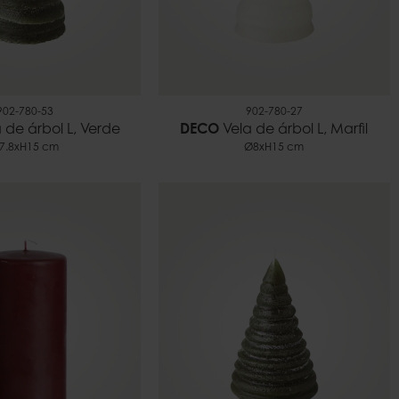
902-780-53
902-780-27
 de árbol L, Verde
DECO
Vela de árbol L, Marfil
7.8xH15 cm
Ø8xH15 cm