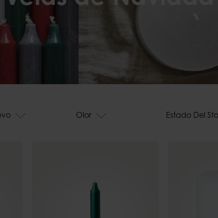
Bandejas p
Campanas
Barbacoa
Pesos para mantel
Soportes d
exteriores
evo
Olor
Estado Del St