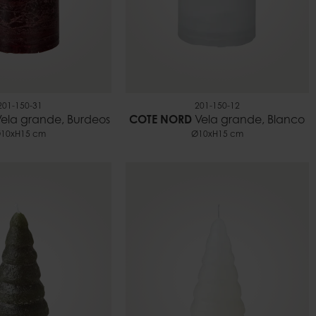
201-150-31
201-150-12
ela grande, Burdeos
COTE NORD
Vela grande, Blanco
10xH15 cm
Ø10xH15 cm