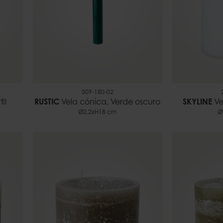
509-180-02
il
RUSTIC
Vela cónica, Verde oscuro
SKYLINE
Ve
Ø2,2xH18 cm
Ø