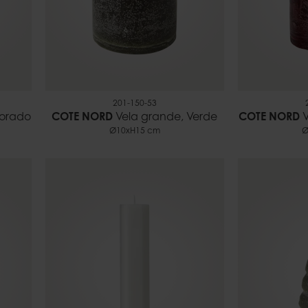
201-150-53
Morado
COTE NORD
Vela grande, Verde
COTE NORD
V
Ø10xH15 cm
Ø