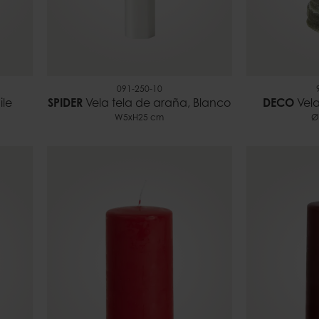
091-250-10
ile
SPIDER
Vela tela de araña, Blanco
DECO
Vela
W5xH25 cm
Ø