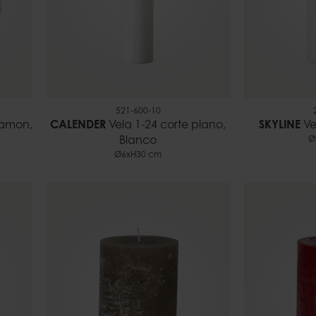
521-600-10
namon,
CALENDER
Vela 1-24 corte plano,
SKYLINE
Ve
Blanco
Ø
Ø6xH30 cm