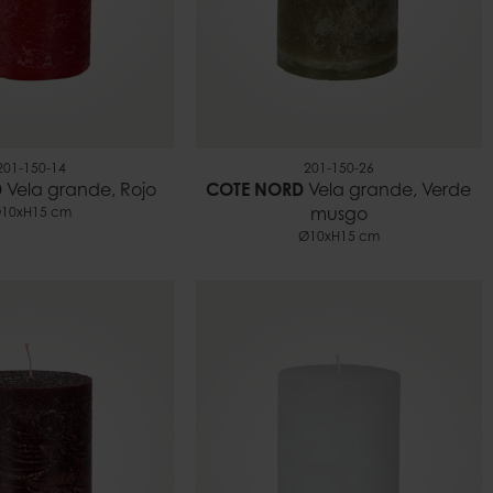
201-150-14
201-150-26
D
Vela grande, Rojo
COTE NORD
Vela grande, Verde
10xH15 cm
musgo
Ø10xH15 cm