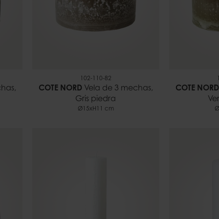
102-110-82
has,
COTE NORD
Vela de 3 mechas,
COTE NORD
Gris piedra
Ve
Ø15xH11 cm
Ø