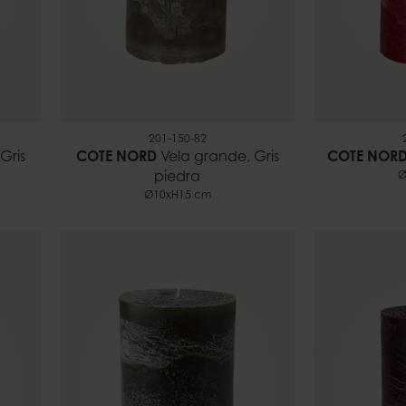
201-150-82
Gris
COTE NORD
Vela grande, Gris
COTE NOR
piedra
Ø
Ø10xH15 cm