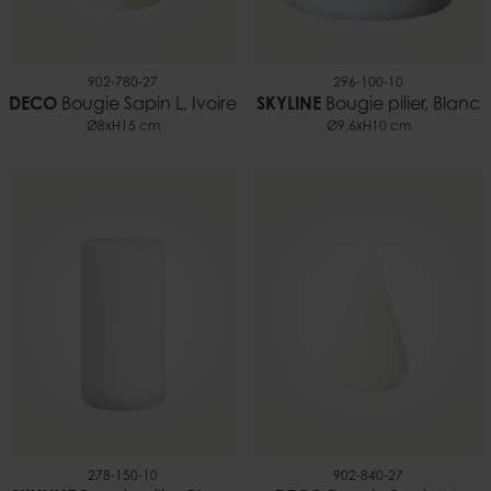
902-780-27
296-100-10
DECO
Bougie Sapin L, Ivoire
SKYLINE
Bougie pilier, Blanc
Ø8xH15 cm
Ø9,6xH10 cm
278-150-10
902-840-27