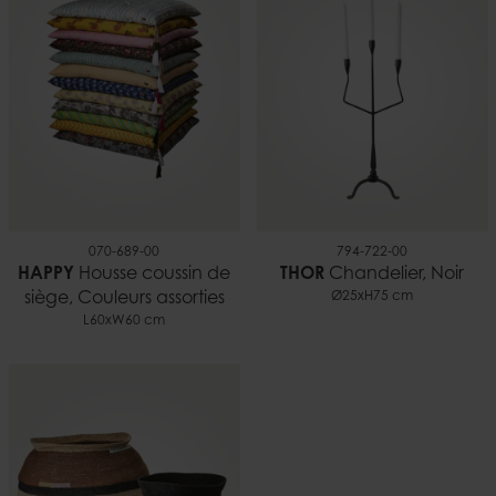
0,09 kg
EAN
5706294149214
Documents
Bougies et sécurité.pdf
070-689-00
794-722-00
HAPPY
Housse coussin de
THOR
Chandelier, Noir
siège, Couleurs assorties
Ø25xH75 cm
L60xW60 cm