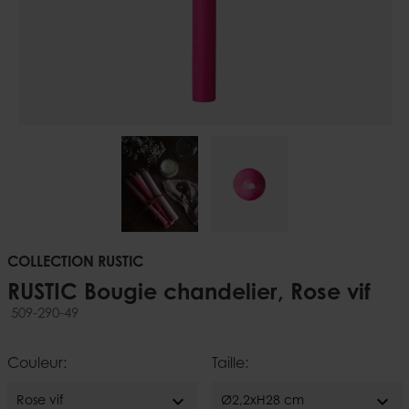
COLLECTION RUSTIC
RUSTIC Bougie chandelier, Rose vif
509-290-49
Couleur:
Taille:
expand_more
expand_more
Rose vif
Ø2,2xH28 cm