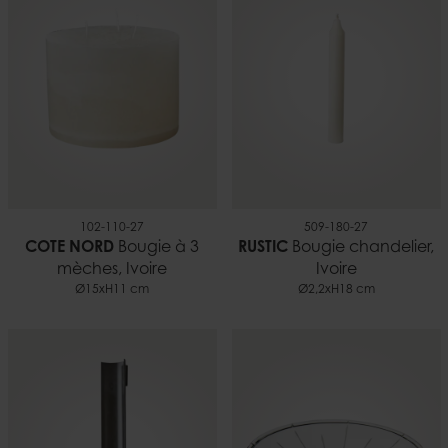
0,05 kg
EAN
5706294627187
Documents
Bougies et sécurité.pdf
102-110-27
509-180-27
COTE NORD
Bougie à 3
RUSTIC
Bougie chandelier,
mèches, Ivoire
Ivoire
Ø15xH11 cm
Ø2,2xH18 cm