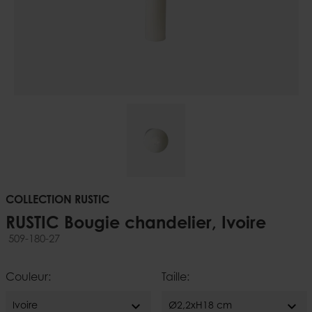
COLLECTION RUSTIC
RUSTIC Bougie chandelier, Ivoire
509-180-27
Couleur:
Taille:
expand_more
expand_more
Ivoire
Ø2,2xH18 cm