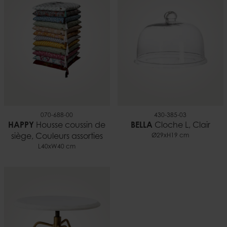
0,09 kg
EAN
5706294150227
Documents
Bougies et sécurité.pdf
070-688-00
430-385-03
HAPPY
Housse coussin de
BELLA
Cloche L, Clair
siège, Couleurs assorties
Ø29xH19 cm
L40xW40 cm