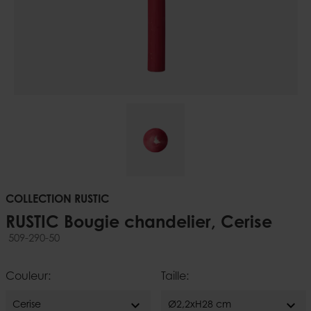
COLLECTION RUSTIC
RUSTIC Bougie chandelier, Cerise
509-290-50
Couleur:
Taille:
expand_more
expand_more
Cerise
Ø2,2xH28 cm