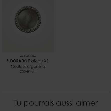
0,09 kg
EAN
5706294197215
Documents
Bougies et sécurité.pdf
446-625-84
ELDORADO
Plateau XS,
Couleur argentée
Ø30xH1 cm
Tu pourrais aussi aimer