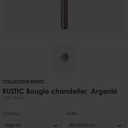
COLLECTION RUSTIC
RUSTIC Bougie chandelier, Argenté
509-290-84
Couleur:
Taille:
expand_more
expand_more
Argenté
Ø2,2xH28 cm