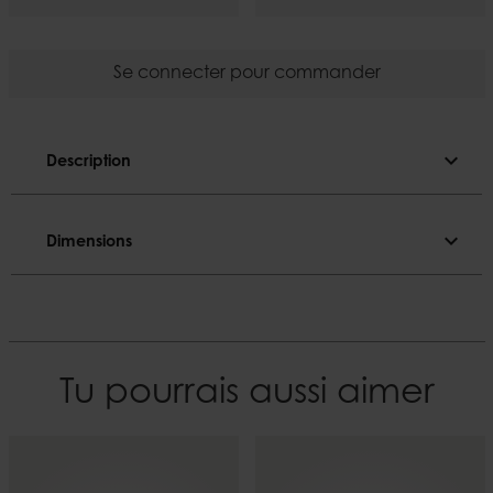
Se connecter pour commander
expand_more
Description
Description
expand_more
Dimensions
Coloré.
Dimensions
Couleur
Doré
Diamètre
2,2 cm
Matière
Tu pourrais aussi aimer
Paraffine
Hauteur
28 cm
Durée
~11 h
Lester