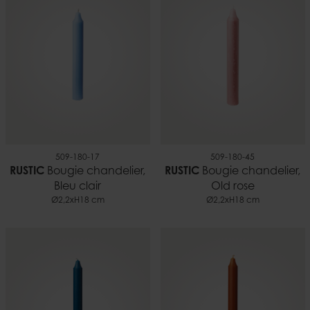
0,09 kg
EAN
5706294199219
Documents
Bougies et sécurité.pdf
509-180-17
509-180-45
RUSTIC
Bougie chandelier,
RUSTIC
Bougie chandelier,
Bleu clair
Old rose
Ø2,2xH18 cm
Ø2,2xH18 cm