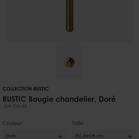
COLLECTION RUSTIC
RUSTIC Bougie chandelier, Doré
509-290-83
Couleur:
Taille:
expand_more
expand_more
Doré
Ø2,2xH28 cm