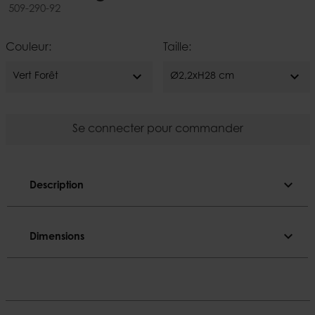
509-290-92
Couleur:
Taille:
expand_more
expand_more
Vert Forêt
Ø2,2xH28 cm
Se connecter pour commander
expand_more
Description
Description
expand_more
Dimensions
Coloré.
Dimensions
Couleur
Vert Forêt
Diamètre
2,2 cm