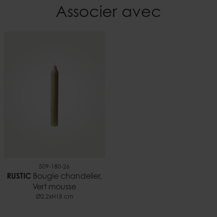
Matière
Associer avec
Paraffine
Hauteur
28 cm
Durée
~14 h
Lester
0,09 kg
EAN
5706294192227
Documents
Bougies et sécurité.pdf
509-180-26
RUSTIC
Bougie chandelier,
Vert mousse
Ø2,2xH18 cm