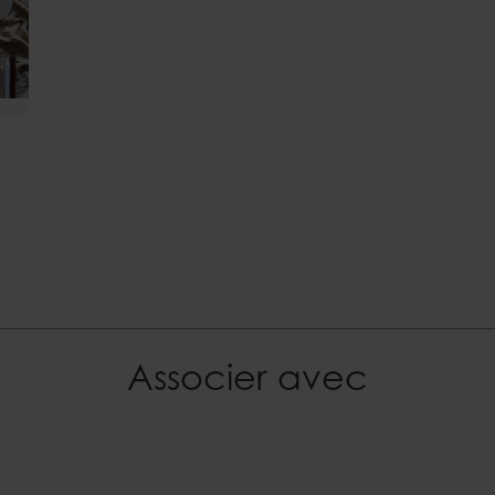
EAN
5706294112218
Documents
Bougies et sécurité.pdf
Associer avec