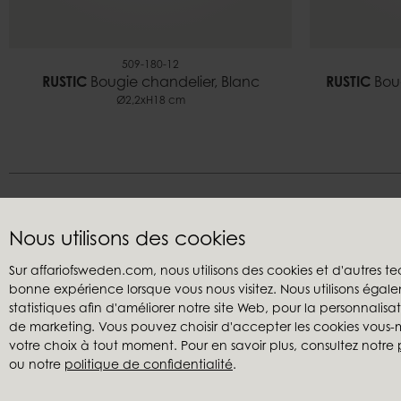
509-180-12
RUSTIC
Bougie chandelier, Blanc
RUSTIC
Boug
Ø2,2xH18 cm
Nous utilisons des cookies
Sur affariofsweden.com, nous utilisons des cookies et d'autres te
bonne expérience lorsque vous nous visitez. Nous utilisons égale
Service clients
Revendeu
statistiques afin d'améliorer notre site Web, pour la personnalis
Nous contacter
Mon comp
de marketing. Vous pouvez choisir d'accepter les cookies vou
Conditions générales de vente
Créer un c
votre choix à tout moment. Pour en savoir plus, consultez notre
ou notre
politique de confidentialité
.
Reclamations
Trouver un
Politique de confidentialité
Catalogues