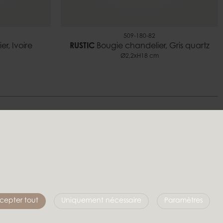
509-180-82
r, Ivoire
RUSTIC
Bougie chandelier, Gris quartz
Ø2,2xH18 cm
s
Suivez-nous
cepter tout
Uniquement nécessaire
Paramètres
Affari of Sweden