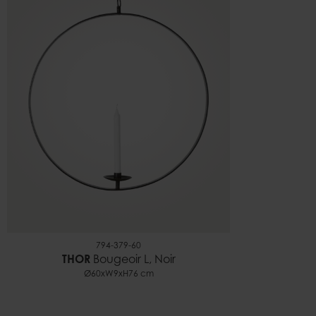
794-379-60
THOR
Bougeoir L, Noir
Ø60xW9xH76 cm