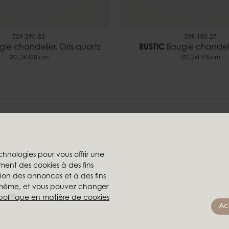
509-290-82
509-180-27
ie chandelier, Gris quartz
RUSTIC
Bougie chandelie
Ø2,2xH28 cm
Ø2,2xH18 cm
Trouvez votre style chez-nou
chnologies pour vous offrir une
ment des cookies à des fins
rs
Les sociétés du groupe
ation des annonces et à des fins
te
Ambiente
s-même, et vous pouvez changer
ompte
Brafab
politique en matière de cookies
Ac
 revendeur
Conform
Furninova