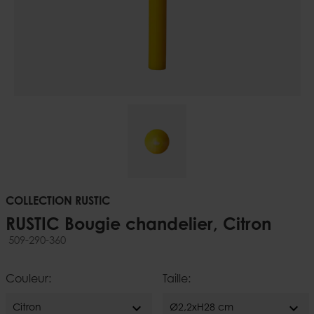
COLLECTION RUSTIC
RUSTIC Bougie chandelier, Citron
509-290-360
Couleur:
Taille:
expand_more
expand_more
Citron
Ø2,2xH28 cm