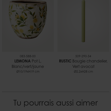
0,09 kg
EAN
5706294136221
Documents
Bougies et sécurité.pdf
083-588-00
509-290-34
LEMONA
Pot L,
RUSTIC
Bougie chandelier,
Blanc/vert/jaune
Vert avocat
Ø10/19xH19 cm
Ø2,2xH28 cm
Tu pourrais aussi aimer