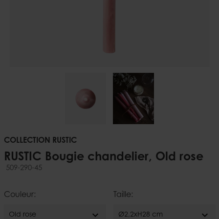
COLLECTION RUSTIC
RUSTIC Bougie chandelier, Old rose
509-290-45
Couleur:
Taille:
expand_more
expand_more
Old rose
Ø2,2xH28 cm