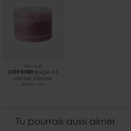
0,09 kg
EAN
5706294145216
Documents
Bougies et sécurité.pdf
102-110-45
COTE NORD
Bougie à 3
mèches, Old rose
Ø15xH11 cm
Tu pourrais aussi aimer