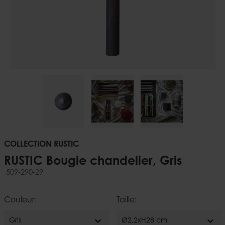
COLLECTION RUSTIC
RUSTIC Bougie chandelier, Gris
509-290-29
Couleur:
Taille:
expand_more
expand_more
Gris
Ø2,2xH28 cm