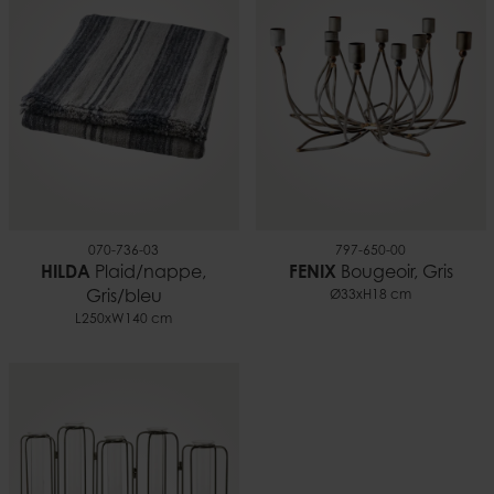
0,09 kg
EAN
5706294129216
Documents
Bougies et sécurité.pdf
070-736-03
797-650-00
HILDA
Plaid/nappe,
FENIX
Bougeoir, Gris
Gris/bleu
Ø33xH18 cm
L250xW140 cm